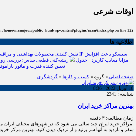
اوقات شرعی
in
/home/manajour/public_html/wp-content/plugins/azan/index.php
on line
122
اطلاعیه ها
نقش کلیدی محصولات بهداشتی و مراقبت
انواع باتری یو پی اس(ups)+مزایا معایب کاربرد+ جدول
ریشه‌کنی قطعی ساس: بررسی روش
تعیین کننده قدرت و مانور پاراموتو
صفحه اصلی
» گروه »
کسب و کارها
»
گردشگری
18 آوریل 2022 - 8:36
شناسه : 2341
بهترین مراکز خرید ایران
زمان مطالعه:
۳
دقیقه
مراکز خرید ایران چند سالی می شود که در شهرهای مختلف ایران مراکز
سفر و بازدید به آنها سر بزنید و از نزدیک دیدن کنید. بهترین مرکز خری