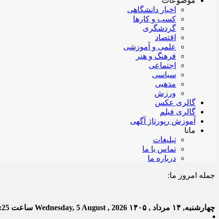
موضوعات
اخبار دانشگاهی
کسب و کارها
گردشگری
اقتصاد
علمی و آموزشی
فرهنگ و هنر
اجتماعی
سیاسی
مذهبی
ورزش
گالری عکس
گالری فیلم
آموزش رپورتاژ آگهی
مانا
تبلیغات
تماس با ما
درباره ما
جمله امروز ما:
خدا ب
چهارشنبه, ۱۴ مرداد , ۱۴۰۵
Wednesday, 5 August , 2026
ساعت
:26