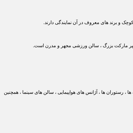
رین مرکز خرید ایران و خاورمیانه که دارای ۷ طبقه است. شامل ۷۵۰ فروشگاه ، هتل ۷ ستاره ، غرفه ها ، رستوران ها ، آژانس های هواپیمایی ، سالن های سینما ، همچنین