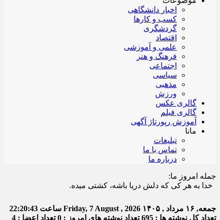
موضوعات
اخبار دانشگاهی
کسب و کارها
گردشگری
اقتصاد
علمی و آموزشی
فرهنگ و هنر
اجتماعی
سیاسی
مذهبی
ورزش
گالری عکس
گالری فیلم
آموزش رپورتاژ آگهی
مانا
تبلیغات
تماس با ما
درباره ما
جمله امروز ما:
ا به هر کی که دلش دریا باشه، کشتی میده.
جمعه, ۱۶ مرداد , ۱۴۰۵
Friday, 7 August , 2026
ساعت
22:20:43
تعداد کل نوشته ها : 695
تعداد نوشته های امروز : 0
تعداد اعضا : 4