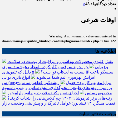
تعداد دیدگاهها : 43
×
اوقات شرعی
Warning
: A non-numeric value encountered in
/home/manajour/public_html/wp-content/plugins/azan/index.php
on line
122
اطلاعیه ها
نقش کلیدی محصولات بهداشتی و مراقبت از پوست در سلامت
و زیبایی
چرا خرید سرفیس کار کرده، انتخاب هوشمندانه‌تری
نسبت به لپ‌تاپ نو است؟
۵ دلیل که تلفن‌های IP سیسکو باعث
افزایش بهره‌وری تیم شما می‌شوند
انواع باتری یو پی
اس(ups)+مزایا معایب کاربرد+ جدول
ریشه‌کنی قطعی ساس:
بررسی روش‌های طبیعی، تخم‌گذاری، نیش ساس و بهترین سموم
مخصوص ساس
اجزای تعیین کننده قدرت و مانور پاراموتور
رتبه‌های برتر تیزهوشان ۱۴۰۴ چه کلاس‌هایی را انتخاب کردند؟
قیمت میلگرد ۱۴ نیشابور: عوامل تأثیرگذار و پیش‌بینی وضعیت بازار
برچسب » تاثیر_سایت