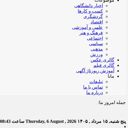
موضوعات
اخبار دانشگاهی
کسب و کارها
گردشگری
اقتصاد
علمی و آموزشی
فرهنگ و هنر
اجتماعی
سیاسی
مذهبی
ورزش
گالری عکس
گالری فیلم
آموزش رپورتاژ آگهی
مانا
تبلیغات
تماس با ما
درباره ما
جمله امروز ما:
خدا ب
پنج شنبه, ۱۵ مرداد , ۱۴۰۵
Thursday, 6 August , 2026
ساعت
:08:44