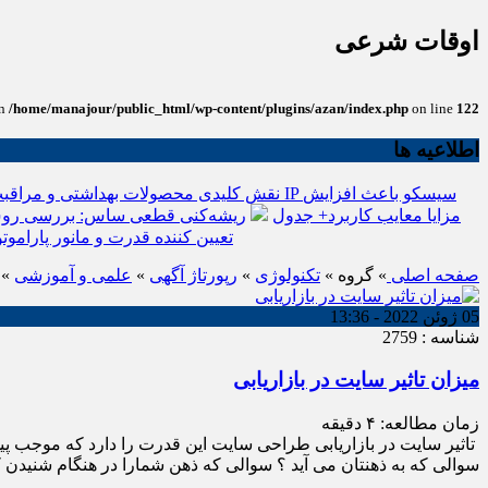
اوقات شرعی
in
/home/manajour/public_html/wp-content/plugins/azan/index.php
on line
122
اطلاعیه ها
نقش کلیدی محصولات بهداشتی و مراقبت
انواع باتری یو پی اس(ups)+مزایا معایب کاربرد+ جدول
ریشه‌کنی قطعی ساس: بررسی روش
تعیین کننده قدرت و مانور پاراموتو
صفحه اصلی
» گروه »
تکنولوژی
»
رپورتاژ آگهی
»
علمی و آموزشی
»
05 ژوئن 2022 - 13:36
شناسه : 2759
میزان تاثیر سایت در بازاریابی
زمان مطالعه:
۴
دقیقه
تاثیر سایت در بازاریابی طراحی سایت این قدرت را دارد که موجب پیدای
سوالی که به ذهنتان می آید ؟ سوالی که ذهن شمارا در هنگام شنیدن