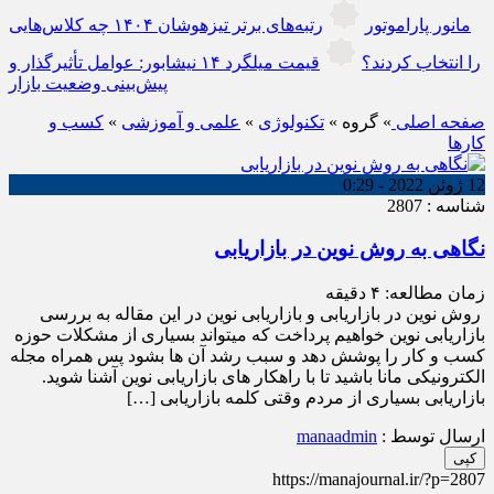
مانور پاراموتور
رتبه‌های برتر تیزهوشان ۱۴۰۴ چه کلاس‌هایی
را انتخاب کردند؟
قیمت میلگرد ۱۴ نیشابور: عوامل تأثیرگذار و
پیش‌بینی وضعیت بازار
صفحه اصلی
» گروه »
تکنولوژی
»
علمی و آموزشی
»
کسب و
کارها
12 ژوئن 2022 - 0:29
شناسه : 2807
نگاهی به روش نوین در بازاریابی
زمان مطالعه:
۴
دقیقه
روش نوین در بازاریابی و بازاریابی نوین در این مقاله به بررسی
بازاریابی نوین خواهیم پرداخت که میتواند بسیاری از مشکلات حوزه
کسب و کار را پوشش دهد و سبب رشد آن ها بشود پس همراه مجله
الکترونیکی مانا باشید تا با راهکار های بازاریابی نوین آشنا شوید.
بازاریابی بسیاری از مردم وقتی کلمه بازاریابی […]
ارسال توسط :
manaadmin
کپی
https://manajournal.ir/?p=2807