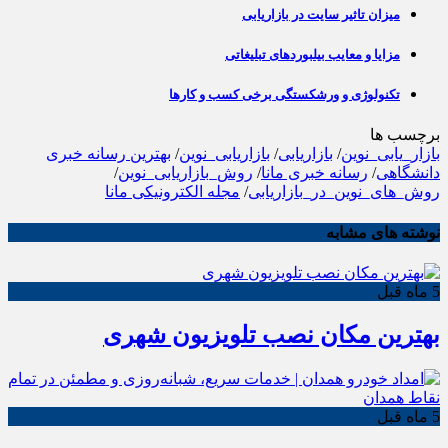
میزان تاثیر سایت در بازاریابی
مزایا و معایب بیلبوردهای تبلیغاتی
تکنولوژی و ورشکستگی برخی کسب و کارها
برچسب ها
بازار_یابی_نوین
/
بازاریابی
/
بازاریابی_نوین
/
بهترین رسانه خبری
دانشگاهی
/
رسانه خبری مانا
/
روش_بازاریابی_نوین
/
روش_های_نوین_در_بازاریابی
/
مجله الکترونیکی مانا
نوشته های مشابه
5 ماه قبل
بهترین مکان نصب تلویزیون شهری
5 ماه قبل