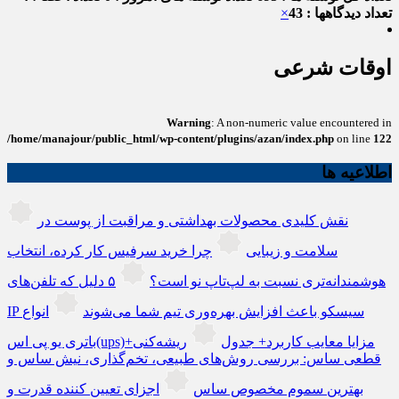
تعداد دیدگاهها : 43
×
اوقات شرعی
Warning
: A non-numeric value encountered in
/home/manajour/public_html/wp-content/plugins/azan/index.php
on line
122
اطلاعیه ها
نقش کلیدی محصولات بهداشتی و مراقبت از پوست در
سلامت و زیبایی
چرا خرید سرفیس کار کرده، انتخاب
هوشمندانه‌تری نسبت به لپ‌تاپ نو است؟
۵ دلیل که تلفن‌های
IP سیسکو باعث افزایش بهره‌وری تیم شما می‌شوند
انواع
باتری یو پی اس(ups)+مزایا معایب کاربرد+ جدول
ریشه‌کنی
قطعی ساس: بررسی روش‌های طبیعی، تخم‌گذاری، نیش ساس و
بهترین سموم مخصوص ساس
اجزای تعیین کننده قدرت و