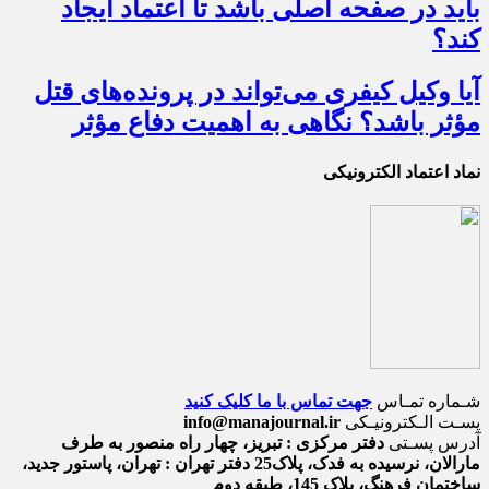
باید در صفحه اصلی باشد تا اعتماد ایجاد
کند؟
آیا وکیل کیفری می‌تواند در پرونده‌های قتل
مؤثر باشد؟ نگاهی به اهمیت دفاع مؤثر
نماد اعتماد الکترونیکی
شـماره تمـاس
جهت تماس با ما کلیک کنید
پسـت الـکترونیـکی
info@manajournal.ir
آدرس پسـتی
دفتر مرکزی : تبریز، چهار راه منصور به طرف
مارالان، نرسیده به فدک، پلاک25 دفتر تهران : تهران، پاستور جدید،
ساختمان فرهنگ، پلاک 145، طبقه دوم