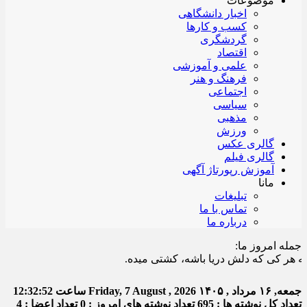
موضوعات
اخبار دانشگاهی
کسب و کارها
گردشگری
اقتصاد
علمی و آموزشی
فرهنگ و هنر
اجتماعی
سیاسی
مذهبی
ورزش
گالری عکس
گالری فیلم
آموزش رپورتاژ آگهی
مانا
تبلیغات
تماس با ما
درباره ما
جمله امروز ما:
کی که دلش دریا باشه، کشتی میده.
جمعه, ۱۶ مرداد , ۱۴۰۵
Friday, 7 August , 2026
ساعت
12:32:53
تعداد کل نوشته ها : 695
تعداد نوشته های امروز : 0
تعداد اعضا : 4