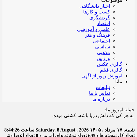
موضوعات
اخبار دانشگاهی
کسب و کارها
گردشگری
اقتصاد
علمی و آموزشی
فرهنگ و هنر
اجتماعی
سیاسی
مذهبی
ورزش
گالری عکس
گالری فیلم
آموزش رپورتاژ آگهی
مانا
تبلیغات
تماس با ما
درباره ما
جمله امروز ما:
ر کی که دلش دریا باشه، کشتی میده.
شنبه, ۱۷ مرداد , ۱۴۰۵
Saturday, 8 August , 2026
ساعت
8:44:27
تعداد کل نوشته ها : 695
تعداد نوشته های امروز : 0
تعداد اعضا : 4