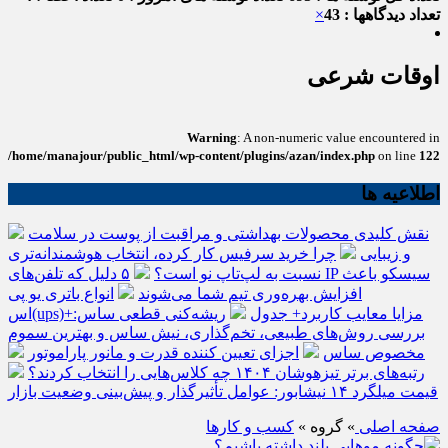
تعداد دیدگاهها : 43
×
اوقات شرعی
Warning
: A non-numeric value encountered in
/home/manajour/public_html/wp-content/plugins/azan/index.php
on line
122
اطلاعیه ها
نقش کلیدی محصولات بهداشتی و مراقبت از پوست در سلامت
و زیبایی
چرا خرید سرفیس کار کرده، انتخاب هوشمندانه‌تری
نسبت به لپ‌تاپ نو است؟
۵ دلیل که تلفن‌های IP سیسکو باعث
افزایش بهره‌وری تیم شما می‌شوند
انواع باتری یو پی
اس(ups)+مزایا معایب کاربرد+ جدول
ریشه‌کنی قطعی ساس:
بررسی روش‌های طبیعی، تخم‌گذاری، نیش ساس و بهترین سموم
مخصوص ساس
اجزای تعیین کننده قدرت و مانور پاراموتور
رتبه‌های برتر تیزهوشان ۱۴۰۴ چه کلاس‌هایی را انتخاب کردند؟
قیمت میلگرد ۱۴ نیشابور: عوامل تأثیرگذار و پیش‌بینی وضعیت بازار
صفحه اصلی
» گروه »
کسب و کارها