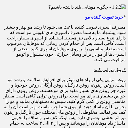
*
خرید تقویت کننده مو
مصرف اسپری تقویت کننده باعث می شود تا رشد مو بهتر و بیشتر
شود. پیشنهاد ما به شما مصرف اسپری های تقویتی مو است که
دارای تنوع بسیار بالایی نیز هستند. استفاده از اسپری بسیار راحت
است، کافی است پس از حمام کردن زمانی که موهایتان مرطوب
است مقدار مناسبی را بر روی موهایتان اسپری کنید. بعضی از
اسپری ها از مو در برابر وسایل حرارتی چون سشوار و اتومو
مراقبت می کنند.
*روغن تراپی کنید
روغن تراپی یکی از راه های موثر برای افزایش سلامت و رشد مو
است. روغن زیتون، روغن نارگیل، روغن آرگان، روغن جوجوبا و
غیره جز روغن های بسیار مفید برای مو هستند. روغن زیتون دارای
خواص بیشماری برای مو است. برای روغن تراپی کافی است مفدار
مناسبی روغن را کمی گرم کنید، سپس به دستهایتان بمالید و مو را
بخوبی با آن ماساژ دهید. از موی شما چرب است بهتر است آن را به
کف سر نمالید. مخلوطی از زوغن های مختلف چون نارگیل و زیتون
نیز اثر بخشی بیشتری دارد. پس اینکه کف سر و ساقه را بخوبی
ماساژ داد موهایتان را بپوشانید و پس از ۲ الی ۳ ساعت به حمام