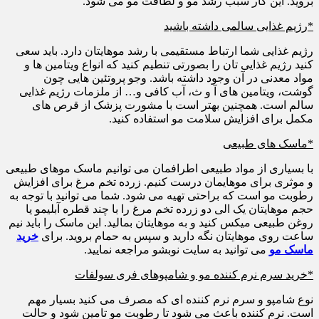
بروید. این کار سبب رشد مو و لطافت مو می شود.
*رژیم غذایی سالمی داشته باشید
رژیم غذایی شما ارتباط مستقیمی با رشد موهایتان دارد. باید سعی
کنید رژیم غذایی تان را بصورتی تنطیم کنید که انواع ویتامین ها و
مواد معدنی در آن وجود داشته باشد. وجو پروتئین هایی چون
گوشت، ویتامین های آ و ث، آب کافی و… از ملزمات رژیم غذایی
سالم است. همچنین بهتر است با مشورت پزشک از قرص های
مکمل برای افزایش سلامت مو استفاده کنید.
*ماسک های طبیعی
با بسیاری از مواد طبیعی اطرافمان می توانیم ماسک موهای طبیعی
و موثری برای موهایمان درست کنیم. زرده تخم مرغ برای افزایش
رطوبت مو است که براحتی تهیه می شود. شما می توانید با توجه به
حجم موهایتان یک الی دو زرده تخم مرغ را با چند قطره آبلیمو یا
روغن طبیعی میکس کنید و به موهایتان بمالید. این ماسک را باید نیم
ساعت روی موهایتان نگه دارید و سپس به حمام بروید. برای
خرید
ماسک مو
می توانید به سایت نوبشو مراجعه نمایید.
*خرید سرم نرم کننده مو و شامپوهای فری سولفات
نوع شامپو و سرم نرم کننده ای که مصرف می کنید بسیار مهم
است. نرم کننده باعث می شود تا رطوبت مو تامین شود و حالت