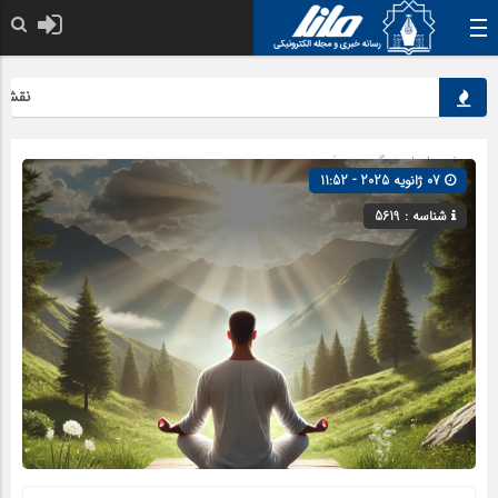
نقش کلید
صفحه اصلی
» گروه »
مذهبی
07 ژانویه 2025 - 11:52
شناسه : 5619