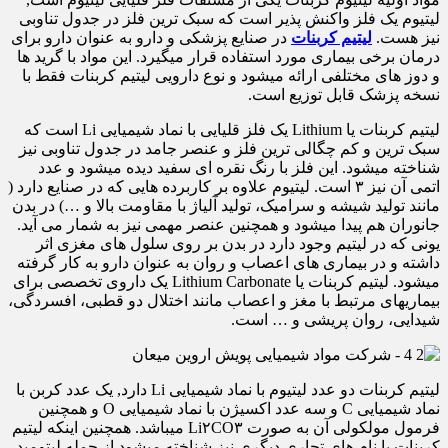
لیتیوم یک فلز واکنش پذیر است که سبک ترین فلز در جدول تناوبی
نیز هست.
لیتیم کربنات
در صنایع پزشکی و دارو به عنوان دارو برای
درمان برخی بیماری مورد استفاده قرار میگیرد. این مواد با گرید ها
و دوز های مختلفی ارائه میشود و نوع دارویی لیتیم کربنات فقط با
نسخه پزشک قابل توزیع است.
لیتیم کربنات یا Lithium یک فلز قلیایی با نماد شیمیایی Li است که
سبک ترین و کم چگالی ترین فلز و عنصر جامد در جدول تناوبی نیز
شناخته میشود. این فلز با رنگ نقره ای سفید دیده میشود و عدد
اتمی آن نیز ۳ است. لیتیوم علاوه بر کاربرده هایی که در صنایع دارد (
مانند تولید شیشه و سرامیک، تولید آلیاژ با مقاومت بالا و …) در بدن
جانوران هم پیدا میشود و همچنین عنصر مهمی نیز به شمار می آید.
یونی که در لیتیم وجود دارد در بدن بر روی سلول های مغزی اثر
داشته و در بیماری های اعصاب و روان به عنوان دارو به کار گرفته
میشود. لیتیم کربنات یا Lithium Carbonate یک داروی تخصصی برای
بیماریهای مرتبط با مغز و اعصاب مانند اختلال دو قطبی، افسردگی،
شیدایی، روان پریشی و … است.
لیتیم کربنات دو عدد لیتیوم با نماد شیمیایی Li دارد, یک عدد کربن با
نماد شیمیایی C و سه عدد اکسیژن با نماد شیمیایی O و همچنین
فرمول مولکولی آن به صورت Li۲CO۳ میباشد. همچنین اینکه لیتیم
کربنات با نام های تجاری دیگری نیز شناخته میشود از جمله لیتومید,