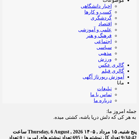
موضوعات
اخبار دانشگاهی
کسب و کارها
گردشگری
اقتصاد
علمی و آموزشی
فرهنگ و هنر
اجتماعی
سیاسی
مذهبی
ورزش
گالری عکس
گالری فیلم
آموزش رپورتاژ آگهی
مانا
تبلیغات
تماس با ما
درباره ما
جمله امروز ما:
ر کی که دلش دریا باشه، کشتی میده.
پنج شنبه, ۱۵ مرداد , ۱۴۰۵
Thursday, 6 August , 2026
ساعت
9:34:43
تعداد کل نوشته ها : 695
تعداد نوشته های امروز : 0
تعداد