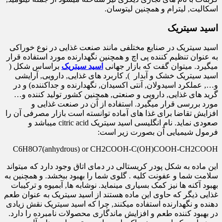
اسکالیت, لیترام و همچنین لیتوسان.
اسید سیتریک
اسید سیتریک در صنایع مختلفی مانند صنعت غذایی در نوع خوراکی
به عنوان تنظیم کننده پی اچ و همچنین نگهدارنده مورد استفاده قرار
میگیرد. میتوان گفت که بازار جهانی
اسید سیتریک
براساس شکل (
اسید سیتریک خشک و آبدار ), کاربرد های غذایی, دارویی, آرایشی
و…, عملکرد اسیدولان, آنتی اکسیدان, نگهدارنده و جداکننده) و در
گرید های غذایی, دارویی و صنعتی, همچنین کشور تولید کننده و…
مورد بررسی قرار میگیرد. استفاده از آن در صنعت غذایی و
افزایش تقاضا برای غذا های آماده توانسته است بازار مصرفی آن را
صعودی نماید. نام انگلیسی اسید سیتریک citric acid میباشد و
فرمول شیمیایی آن بصورت زیر است:
C6H8O7(anhydrous) or CH2COOH-C(OH)COOH-CH2COOH
این ماده به شکل پودر کریستالی در دمای اتاق وجود دارد که میتواند
سلامت شما و عفونت کلیه . گلوی شما را بهبود ببخشد. و همچنین به
بهبود آکنه ها نیز کمک بسیاری مینماید. نوشابه ها, آبمیوه و ترکیبات
غذایی ذیگر که حاوی این ماده هستند از اسید سیتریک به عنوان طعم
دهنده و نگهدارنده استفاده میکنند, چرا که اسید سیتریک نقش زیادی
در بهبود کننده طعم و افزایش ماندگاری محصولات نامبرده را دارد.