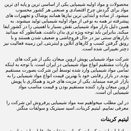
محصولات و مواد اولیه شیمیایی یکی از اساسی ترین و پایه ای ترین
مواد برای گردش چرخ اقتصادی و صنعتی هر کشور محسوب
میشود. از ساده و ابتدایی ترین نیازها همانند پوشاک و تجهیزات های
پیشرفته تر همه به نوعی از مواد اولیه شیمیایی تولید میشوند. به
همین دلیل بازار مواد شیمیایی نقش بسیار با اهمیتی را در کشور ایفا
میکند, بنابراین باید توجه ویژه تری بدان داشت. همانطور که میدانید
بازارهای سنتی نیز در حال فروچاشی و ضعیف شدن هستند و با
رونق گرفتن کسب و کارهای آنلاین و اینترنتی, این زمینه فعالیت نیز
دچتر نغییراتی شده است.
شرکت مواد شیمیایی پویش اروین میعان, یکی از شرکت های
واردات مشتقیم انواع مواد شیمیایی در ایران است. با توجه به اینکه
تمامی مواد شیمیایی وارد شده توسط این شرکت بصورت مستقیم
بوده, در بازار رقابتی خود با بهترین قیمت انواع مواد شیمیایی را به
بازار عرضه مینماید. یکی از مزیت های خرید و همکاری با پویش
اروین میعان وارد کننده مستقیم بودن و قیمت مناسب مواد
شیمیایی آن است.
در این مطلب میخواهیم سه مواد شیمیایی پرفروش این شرکت را
معرفی نماییم. لیتیم کربنات, اسید سیتریک و سولفات منگنز.
لیتیم کربنات
مواد اولیه لیتیوم کربنات یکی از مشتقات فلز قلیایی لیتیوم است,