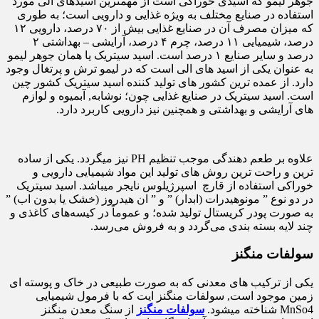
جوهر لیمو که اسیدی خوراکی است از مهمترین اسیدهای آلی مورد
استفاده در صنایع مختلف به ویژه غذایی و دارویی است؛ به طوری
که میزان مصرف آن در صنایع غذایی بیش از ۷۰ درصد، دارویی ۱۲
درصد، شیمیایی ۱۱ درصد، چرم ۴ درصد، آرایشی – بهداشتی ۲
درصد و سایر صنایع ۱ درصد است. اسید سیتریک یا همان جوهر لیمو
به عنوان یکی از اسید های الی است که در لیمو ترش و پرتغال وجود
دارد. از عمده ترین کشور های تولید کننده اسید سیتریک کشور چین
است. اسید سیتریک در صنایع غذایی چون؛ نوشابه, آبمیوه و لوازم
های آرایشی و بهداشتی و همچنین نیز دارویی کاربرد دارد.
علاوه بر طعم دهندگی موجب تنظیم PH نیز میگردد. یکی از ساده
ترین و راحت ترین روش های تولید این مواد شیمیایی دارویی و
خوراکی استفاده از قارچ اسپرژیلوس نایجر میباشد. اسید سیتریک
در دو نوع ” مونوهیدرات (ابدار) ” و ” ان هیدروز (خشک یا بدون اب) ”
به صورت پودر کریستال تولید شده؛ و عموماً در کیسه‌های کاغذی و
چند لایه بسته بندی می‌گردد و به فروش می‌رسد.
سولفات منگنز
یکی از ترکیب های معدنی که به صورت طبیعی در خاک و پوسته ای
زمین موجود است, سولفات منگنز ایت که با فرمول شیمیایی
MnSo4 شناخته میشود.
سولفات منگنز
از سنگ معدن منگنز