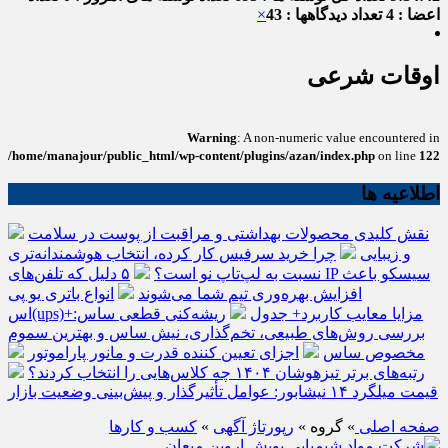
اعضا : 4
تعداد دیدگاهها : 43
×
اوقات شرعی
Warning
: A non-numeric value encountered in
/home/manajour/public_html/wp-content/plugins/azan/index.php
on line
122
اطلاعیه ها
نقش کلیدی محصولات بهداشتی و مراقبت از پوست در سلامت
و زیبایی
چرا خرید سرفیس کار کرده، انتخاب هوشمندانه‌تری
نسبت به لپ‌تاپ نو است؟
۵ دلیل که تلفن‌های IP سیسکو باعث
افزایش بهره‌وری تیم شما می‌شوند
انواع باتری یو پی
اس(ups)+مزایا معایب کاربرد+ جدول
ریشه‌کنی قطعی ساس:
بررسی روش‌های طبیعی، تخم‌گذاری، نیش ساس و بهترین سموم
مخصوص ساس
اجزای تعیین کننده قدرت و مانور پاراموتور
رتبه‌های برتر تیزهوشان ۱۴۰۴ چه کلاس‌هایی را انتخاب کردند؟
قیمت میلگرد ۱۴ نیشابور: عوامل تأثیرگذار و پیش‌بینی وضعیت بازار
صفحه اصلی
» گروه »
رپورتاژ آگهی
»
کسب و کارها