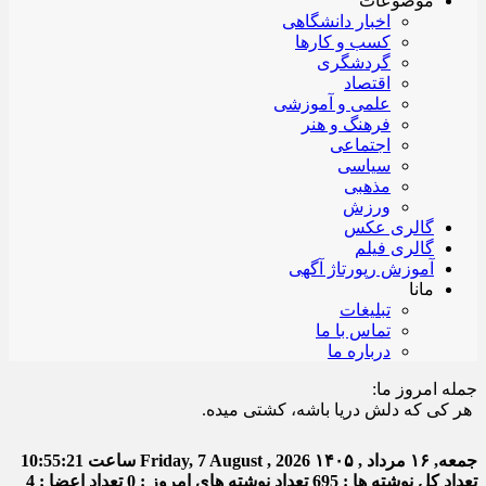
موضوعات
اخبار دانشگاهی
کسب و کارها
گردشگری
اقتصاد
علمی و آموزشی
فرهنگ و هنر
اجتماعی
سیاسی
مذهبی
ورزش
گالری عکس
گالری فیلم
آموزش رپورتاژ آگهی
مانا
تبلیغات
تماس با ما
درباره ما
جمله امروز ما:
ی که دلش دریا باشه، کشتی میده.
جمعه, ۱۶ مرداد , ۱۴۰۵
Friday, 7 August , 2026
ساعت
10:55:22
تعداد کل نوشته ها : 695
تعداد نوشته های امروز : 0
تعداد اعضا : 4