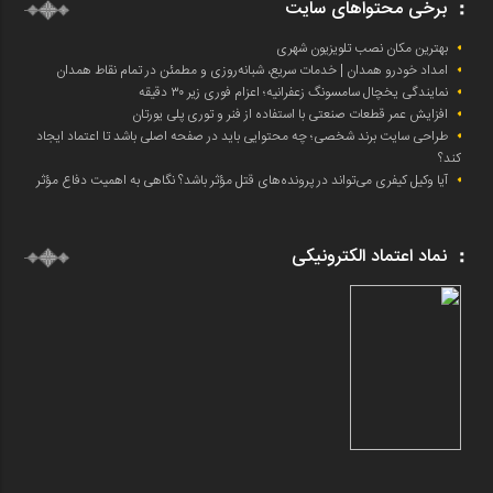
برخی محتواهای سایت
بهترین مکان نصب تلویزیون شهری
امداد خودرو همدان | خدمات سریع، شبانه‌روزی و مطمئن در تمام نقاط همدان
نمایندگی یخچال سامسونگ زعفرانیه؛ اعزام فوری زیر ۳۰ دقیقه
افزایش عمر قطعات صنعتی با استفاده از فنر و توری پلی یورتان
طراحی سایت برند شخصی؛ چه محتوایی باید در صفحه اصلی باشد تا اعتماد ایجاد
کند؟
آیا وکیل کیفری می‌تواند در پرونده‌های قتل مؤثر باشد؟ نگاهی به اهمیت دفاع مؤثر
نماد اعتماد الکترونیکی