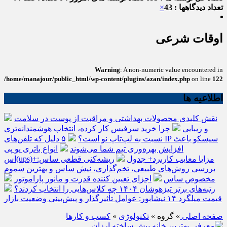
تعداد دیدگاهها : 43
×
اوقات شرعی
Warning
: A non-numeric value encountered in
/home/manajour/public_html/wp-content/plugins/azan/index.php
on line
122
اطلاعیه ها
نقش کلیدی محصولات بهداشتی و مراقبت از پوست در سلامت
و زیبایی
چرا خرید سرفیس کار کرده، انتخاب هوشمندانه‌تری
نسبت به لپ‌تاپ نو است؟
۵ دلیل که تلفن‌های IP سیسکو باعث
افزایش بهره‌وری تیم شما می‌شوند
انواع باتری یو پی
اس(ups)+مزایا معایب کاربرد+ جدول
ریشه‌کنی قطعی ساس:
بررسی روش‌های طبیعی، تخم‌گذاری، نیش ساس و بهترین سموم
مخصوص ساس
اجزای تعیین کننده قدرت و مانور پاراموتور
رتبه‌های برتر تیزهوشان ۱۴۰۴ چه کلاس‌هایی را انتخاب کردند؟
قیمت میلگرد ۱۴ نیشابور: عوامل تأثیرگذار و پیش‌بینی وضعیت بازار
صفحه اصلی
» گروه »
تکنولوژی
»
کسب و کارها