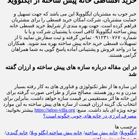
خرید اقساطی خانه پیش ساخته از ایگلوویلا
خبر خوب به مشتریان ایگلوویلا این می باشد که جهت تسهیل و
حمایت مشتریان، شرکت امکان خرید قسطی را برای مشتریان
فراهم کرده است. جهت بهره مندی از شرایط خرید قسطی خانه
پیش ساخته ایگلوویلا کافی است با پشتیبان شرکت و یا با
شماره۰۹۱۲۳۱۰۷۶۷۰ تماس گرفته و ثبت سفارش نمایید تا از
تسهیلات قسطی خرید خانه پیش ساخته بهره مند شوید. همکاران
ما در واحد فروش و پشتیبانی آماده پاسخ گویی به شما همراهان
گرامی هستند.
در این مقاله درباره سازه های پیش ساخته و ارزان گفته
شد
این سازه ها از نظر تکنولوژی و فناوری های به کار رفته بسیار
مدرن و به روز هستند. مصالح متراژ و طراحی صورت گرفته برای
این خانه ها اثر مستقیمی بر قیمت سازه خواهد داشت. بنابراین برای
انتخاب یک گزینه ارزان قیمت از سازه های پیش ساخته به این موارد
توجه ویژه ای باید داشت. منبع:
https://igloo-villa.org
بیشتر بخوانید:
مصرف انرژی در خانه های چوبی چگونه است؟
برچسب ها
ایگلوویلا
/
خانه پیش ساخته
/
خانه پیش ساخته ایگلو ویلا
/
خانه گنبدی
/
خرید خانه پیش ساخته