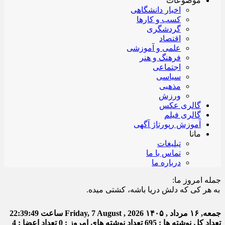
موضوعات
اخبار دانشگاهی
کسب و کارها
گردشگری
اقتصاد
علمی و آموزشی
فرهنگ و هنر
اجتماعی
سیاسی
مذهبی
ورزش
گالری عکس
گالری فیلم
آموزش رپورتاژ آگهی
مانا
تبلیغات
تماس با ما
درباره ما
جمله امروز ما:
ر کی که دلش دریا باشه، کشتی میده.
جمعه, ۱۶ مرداد , ۱۴۰۵
Friday, 7 August , 2026
ساعت
22:39:49
تعداد کل نوشته ها : 695
تعداد نوشته های امروز : 0
تعداد اعضا : 4