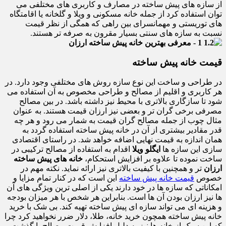
از سازه های پیش ساخته در مصارف و کاربری های مختلفی می
توان استفاده کرد از جمله خانه مسکونی و ویلا و گلخانه یا اقامتگاه
های توریستی و مهمانسرای بین راهی که همگی از نظر قیمت
نسبت به سازه های سنتی بسیار مقرون به صرفه تر هستند.
قیمت خانه پیش ساخته
در طراحی و ساخت این نوع سازه روش های مختلفی وجود دارد. در
هر کاربری و اقلیم از مصالح و طراحی مخصوص به آن استفاده می
شود تا سازگاری بالاتری با محیط نیز داشته باشد. در بین مصالح
مصرفی برخی گران تر و بعضی نیز ارزان قیمت هستند. به عنوان
مثال چوب از جمله مصالح گران قیمت به شمار می رود و هر چه
قدر مقادیر بیشتری از آن در خانه پیش ساخته استفاده گردد به
همان اندازه به قیمت نهایی اضافه خواهد شد. در راستای اقتصادی
سازی این سازه ها
ایگلو ویلا
اقدام به استفاده از مصالح ترکیبی در
ساخت نموده تا علاوه بر افزایش استحکام،
خانه های پیش ساخته
ارزان
تر و همچنین با کیفیت بالاتری نیز ارائه نماید. نکته مهم در
خصوص
قیمت خانه پیش ساخته
این است که در کنار تمام مزایا و
امکاناتی که سازه ها در خود دارند یکی از اصلی ترین ویژگی های آن
ها نیز ارزان بودن آن ها است. بنابراین هر شخص با هر میزان بودجه
و هزینه ای می تواند سازه ای پیش ساخته تهیه کند. بی شک با خرید
خانه پیش ساخته همچون خرید خانه، طلا، دلار ضرر نخواهید کرد چرا
که این سبک از خانه ها نیز به دلیل افزایش قیمت مصالح با گذشت