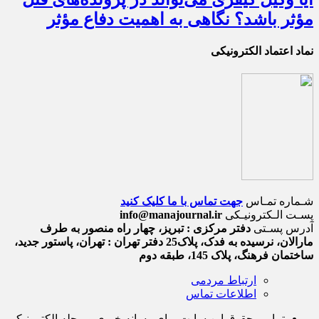
مؤثر باشد؟ نگاهی به اهمیت دفاع مؤثر
نماد اعتماد الکترونیکی
شـماره تمـاس
جهت تماس با ما کلیک کنید
پسـت الـکترونیـکی
info@manajournal.ir
آدرس پسـتی
دفتر مرکزی : تبریز، چهار راه منصور به طرف
مارالان، نرسیده به فدک، پلاک25 دفتر تهران : تهران، پاستور جدید،
ساختمان فرهنگ، پلاک 145، طبقه دوم
ارتباط مردمی
اطلاعات تماس
تمامی حقوق این سایت برای رسانه خبری و مجله الکترونیکی