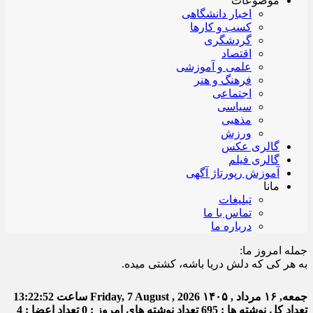
موضوعات
اخبار دانشگاهی
کسب و کارها
گردشگری
اقتصاد
علمی و آموزشی
فرهنگ و هنر
اجتماعی
سیاسی
مذهبی
ورزش
گالری عکس
گالری فیلم
آموزش رپورتاژ آگهی
مانا
تبلیغات
تماس با ما
درباره ما
جمله امروز ما:
ر کی که دلش دریا باشه، کشتی میده.
جمعه, ۱۶ مرداد , ۱۴۰۵
Friday, 7 August , 2026
ساعت
13:22:52
تعداد کل نوشته ها : 695
تعداد نوشته های امروز : 0
تعداد اعضا : 4