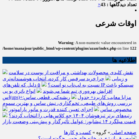
تعداد دیدگاهها : 43
×
اوقات شرعی
Warning
: A non-numeric value encountered in
/home/manajour/public_html/wp-content/plugins/azan/index.php
on line
122
اطلاعیه ها
نقش کلیدی محصولات بهداشتی و مراقبت از پوست در سلامت
و زیبایی
چرا خرید سرفیس کار کرده، انتخاب هوشمندانه‌تری
نسبت به لپ‌تاپ نو است؟
۵ دلیل که تلفن‌های IP سیسکو باعث
افزایش بهره‌وری تیم شما می‌شوند
انواع باتری یو پی
اس(ups)+مزایا معایب کاربرد+ جدول
ریشه‌کنی قطعی ساس:
بررسی روش‌های طبیعی، تخم‌گذاری، نیش ساس و بهترین سموم
مخصوص ساس
اجزای تعیین کننده قدرت و مانور پاراموتور
رتبه‌های برتر تیزهوشان ۱۴۰۴ چه کلاس‌هایی را انتخاب کردند؟
قیمت میلگرد ۱۴ نیشابور: عوامل تأثیرگذار و پیش‌بینی وضعیت بازار
صفحه اصلی
» گروه »
کسب و کارها