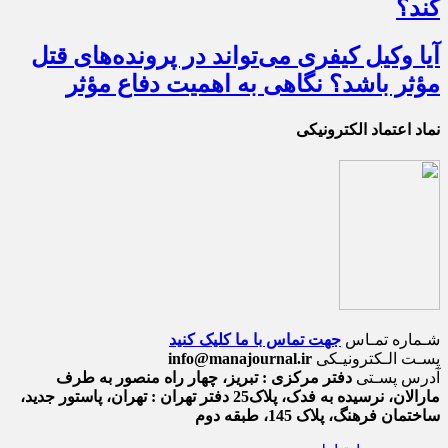
کند؟
آیا وکیل کیفری می‌تواند در پرونده‌های قتل
مؤثر باشد؟ نگاهی به اهمیت دفاع مؤثر
نماد اعتماد الکترونیکی
شـماره تمـاس
جهت تماس با ما کلیک کنید
پسـت الـکترونیـکی
info@manajournal.ir
آدرس پسـتی
دفتر مرکزی : تبریز، چهار راه منصور به طرف
مارالان، نرسیده به فدک، پلاک25 دفتر تهران : تهران، پاستور جدید،
ساختمان فرهنگ، پلاک 145، طبقه دوم