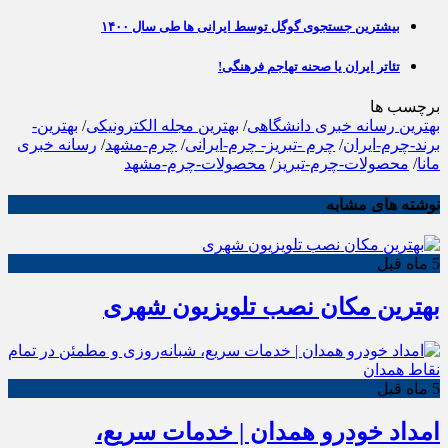
بیشترین جستجوی گوگل توسط ایرانی ها طی سال ۱۴۰۰
تئاتر ایران یا صحنه تهاجم فرهنگی!
برچسب ها
بهترین رسانه خبری دانشگاهی
/
بهترین مجله الکترونیکی
/
بهترین-
برند-چرم-ایران
/
چرم -تبریز- چرم-ایرانی
/
چرم-مشهد
/
رسانه خبری
مانا
/
محصولات-چرم-تبریز
/
محصولات-چرم-مشهد
نوشته های مشابه
5 ماه قبل
بهترین مکان نصب تلویزیون شهری
5 ماه قبل
امداد خودرو همدان | خدمات سریع،