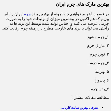
بهترین مارک های چرم ایران
در قسمت آخر میخواهیم چند نمونه از بهترین برند
چرم
ایران را نام
ببریم که هم اکنون در بیشترین میزان از تولیدات خود را به صورت
چرمی عرضه می کنند و اجناس تولید شده توسط این برند ها به
راحتی می تواند با برند های خارجی مطرح در زمینه چرم رقابت کند.
۱_چرم مشهد
۲_مارال چرم
۳_نوین چرم
۴_چرم درسا
۵_ویزلند
۶_پاندورا
۷_پاتن چرم
مطالعه مقالات بیشتر :
معرفی بهترین سایت کاریابی