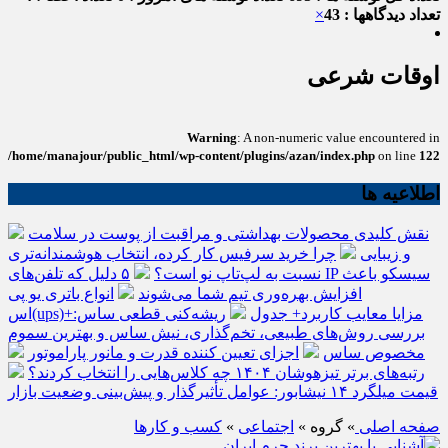
تعداد دیدگاهها : 43
×
اوقات شرعی
Warning
: A non-numeric value encountered in
/home/manajour/public_html/wp-content/plugins/azan/index.php
on line
122
اطلاعیه ها
نقش کلیدی محصولات بهداشتی و مراقبت از پوست در سلامت
و زیبایی
چرا خرید سرفیس کار کرده، انتخاب هوشمندانه‌تری
نسبت به لپ‌تاپ نو است؟
۵ دلیل که تلفن‌های IP سیسکو باعث
افزایش بهره‌وری تیم شما می‌شوند
انواع باتری یو پی
اس(ups)+مزایا معایب کاربرد+ جدول
ریشه‌کنی قطعی ساس:
بررسی روش‌های طبیعی، تخم‌گذاری، نیش ساس و بهترین سموم
مخصوص ساس
اجزای تعیین کننده قدرت و مانور پاراموتور
رتبه‌های برتر تیزهوشان ۱۴۰۴ چه کلاس‌هایی را انتخاب کردند؟
قیمت میلگرد ۱۴ نیشابور: عوامل تأثیرگذار و پیش‌بینی وضعیت بازار
صفحه اصلی
» گروه »
اجتماعی
»
کسب و کارها