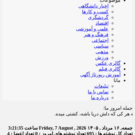
موضوعات
اخبار دانشگاهی
کسب و کارها
گردشگری
اقتصاد
علمی و آموزشی
فرهنگ و هنر
اجتماعی
سیاسی
مذهبی
ورزش
گالری عکس
گالری فیلم
آموزش رپورتاژ آگهی
مانا
تبلیغات
تماس با ما
درباره ما
جمله امروز ما:
کی که دلش دریا باشه، کشتی میده.
جمعه, ۱۶ مرداد , ۱۴۰۵
Friday, 7 August , 2026
ساعت
3:21:36
تعداد کل نوشته ها : 695
تعداد نوشته های امروز : 0
تعداد اعضا : 4