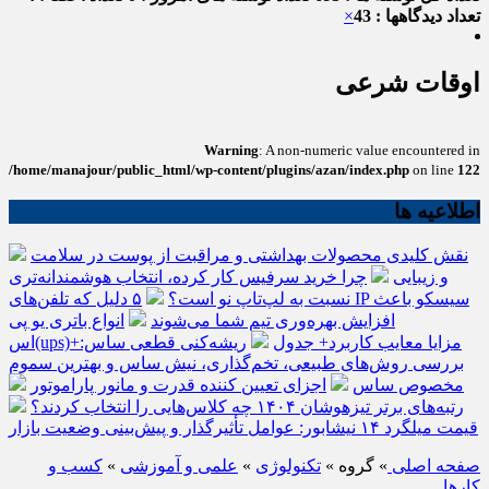
تعداد دیدگاهها : 43
×
اوقات شرعی
Warning
: A non-numeric value encountered in
/home/manajour/public_html/wp-content/plugins/azan/index.php
on line
122
اطلاعیه ها
نقش کلیدی محصولات بهداشتی و مراقبت از پوست در سلامت
و زیبایی
چرا خرید سرفیس کار کرده، انتخاب هوشمندانه‌تری
نسبت به لپ‌تاپ نو است؟
۵ دلیل که تلفن‌های IP سیسکو باعث
افزایش بهره‌وری تیم شما می‌شوند
انواع باتری یو پی
اس(ups)+مزایا معایب کاربرد+ جدول
ریشه‌کنی قطعی ساس:
بررسی روش‌های طبیعی، تخم‌گذاری، نیش ساس و بهترین سموم
مخصوص ساس
اجزای تعیین کننده قدرت و مانور پاراموتور
رتبه‌های برتر تیزهوشان ۱۴۰۴ چه کلاس‌هایی را انتخاب کردند؟
قیمت میلگرد ۱۴ نیشابور: عوامل تأثیرگذار و پیش‌بینی وضعیت بازار
صفحه اصلی
» گروه »
تکنولوژی
»
علمی و آموزشی
»
کسب و
کارها