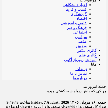
موضوعات
اخبار دانشگاهی
کسب و کارها
گردشگری
اقتصاد
علمی و آموزشی
فرهنگ و هنر
اجتماعی
سیاسی
مذهبی
ورزش
گالری عکس
گالری فیلم
آموزش رپورتاژ آگهی
مانا
تبلیغات
تماس با ما
درباره ما
جمله امروز ما:
که دلش دریا باشه، کشتی میده.
جمعه, ۱۶ مرداد , ۱۴۰۵
Friday, 7 August , 2026
ساعت
9:49:44
تعداد کل نوشته ها : 695
تعداد نوشته های امروز : 0
تعداد اعضا : 4