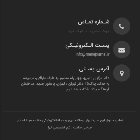
شـماره تمـاس
جهت تماس با ما کلیک کنید
پسـت الـکترونیـکی
info@manajournal.ir
آدرس پسـتی
دفتر مرکزی : تبریز، چهار راه منصور به طرف مارالان، نرسیده
به فدک، پلاک25 دفتر تهران : تهران، پاستور جدید، ساختمان
فرهنگ، پلاک 145، طبقه دوم
تمامی حقوق این سایت برای رسانه خبری و مجله الکترونیکی مانا محفوظ است.
طراحی سایت : تیم تخصصی تارا