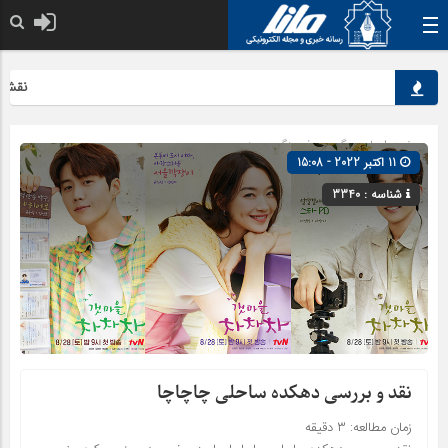
نقش کلید
صفحه اصلی
» گروه »
فرهنگ و هنر
11 اکتبر 2022 - 15:08
شناسه : 3340
نقد و بررسی دهکده ساحلی چاچاچا
زمان مطالعه:
۳
دقیقه