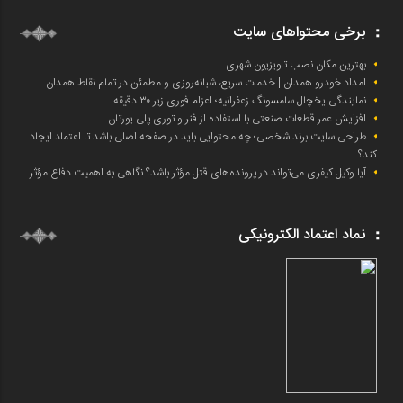
برخی محتواهای سایت
بهترین مکان نصب تلویزیون شهری
امداد خودرو همدان | خدمات سریع، شبانه‌روزی و مطمئن در تمام نقاط همدان
نمایندگی یخچال سامسونگ زعفرانیه؛ اعزام فوری زیر ۳۰ دقیقه
افزایش عمر قطعات صنعتی با استفاده از فنر و توری پلی یورتان
طراحی سایت برند شخصی؛ چه محتوایی باید در صفحه اصلی باشد تا اعتماد ایجاد
کند؟
آیا وکیل کیفری می‌تواند در پرونده‌های قتل مؤثر باشد؟ نگاهی به اهمیت دفاع مؤثر
نماد اعتماد الکترونیکی