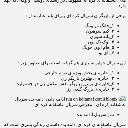
های عاشقانه ی کره ای مفهومی در راستای دوستی و وفای به عهد
دارد .
برخی از بازیگران سریال کره ای رویای بلند عبارتند از :
۱_جانگ وو یونگ
۲_کیم سوهیون
۳_بائه سوزی
۴_اوک تک یون
۵_هام ایون جونگ
۶_ آی یو
این سریال جوایز بسیاری هم گرفته است برای عناوین زیر :
۱_ جایزه ی بخش ویژه ی درام خارجی
۲_ جایزه ی بهترین بازیگر زن
۳_جایزه ی برترین بازیگر نقش مکمل زن در جشنواره
۴_جایزه ی بزرگ گلدن رز
ب ) سریال ادامه بده
سریال عاشقانه ی کره ای ادامه بده داستان زندگی پسری است که