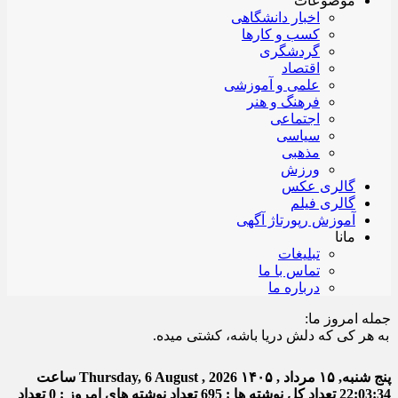
موضوعات
اخبار دانشگاهی
کسب و کارها
گردشگری
اقتصاد
علمی و آموزشی
فرهنگ و هنر
اجتماعی
سیاسی
مذهبی
ورزش
گالری عکس
گالری فیلم
آموزش رپورتاژ آگهی
مانا
تبلیغات
تماس با ما
درباره ما
جمله امروز ما:
هر کی که دلش دریا باشه، کشتی میده.
پنج شنبه, ۱۵ مرداد , ۱۴۰۵
Thursday, 6 August , 2026
ساعت
22:03:34
تعداد کل نوشته ها : 695
تعداد نوشته های امروز : 0
تعداد