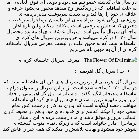
در سال های گذشته عضو تیم ملی بود و دونده ای فوق العاده ، اما
به علت اتفاقاتی که در زندگیش رخ میدهد مجبور می‌شود حرفه و
علاقه ی خود را رها کند و به دست سرنوشت مدیر برنامه ی
ورزشی بزرگی شود . در ادامه ی این داستان پرماجرا پسر قصه با
دختری که شغلش مترجمی است ملاقات میکند و این تازه آغاز
ماجرای سریال ما می‌باشد . سریال عاشقانه ی ادامه بده محصول
سال ۲۰۲۰ در کره می‌باشد و جزو برترین سریال های کره ای
عاشقانه است که به همین علت در لیست معرفی سریال عاشقانه
کره ای از آن به خوبی نام می‌بریم .
پ ) سریال گل اهریمنی :
سریال گل اهریمنی از برترین سریال های کره ای عاشقانه است که
در سال ۲۰۲۰ ساخته شده است . ژانر این سریال را میتوان درام ،
عاشقانه و هیجان انگیز گفت . داستان سریال گل اهریمنی از جذاب
ترین و پر مفهوم ترین داستان های سریال های کره ای عاشقانه
میباشد . قصه اینگونه است که پدری فداکار و زحمت کش تمام
سعی خود را میکند که هم برای خانواده ی خود و هم در محیط کاری
انسانی پیروز و موفق باشد و اما در پشت پرده ی این داستان
پرماجرا ، مادر خانواده است که با زیرکی تمام متوجه گذشته ی
شوهر خود میشود و نهایت تلاشش را میکند که همه چیز را فاش کند
.