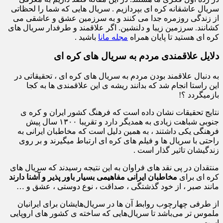
سریال عاشقانه کره ای بپردازیم . سریال هایی که شما را لحظاتی
از زندگی روزمره جدا می کنند و به سرزمین عشق و عاشقی می
کشانند. سرزمین زیبا و دلنشین. اگر علاقمند و طرفدار سریال های
کره ای هستید تا پایان همراه
مجله مانا
باشید .
دلایل علاقمندی مردم به سریال های کره ای
به دنبال علاقمند بودن مردم به سریال های کره ای ، تحقیقاتی در
این راستا انجام شد که بدانند ریشه ی این علاقمندی ها به کجا
بازمیگردد ؟!
نتایج تحقیقات نشان داده است که فرهنگ کشور ایران و کره ی
جنوبی شباهت زیادی به همدیگر دارد و تقریبا ۱۳۰۰ سال پیش
فرهنگی یکی داشتند ، به همین دلیل است که مخاطبان ایرانی به
راحتی با سریال ها و فیلم های کره ای ارتباط میگیرند و بر روی
زندگیشان تاثیر گذار است .
منتقدان در پی نقد های فراوان به این نتیجه رسیدند که سریال های
کره ای برای
مخاطبان ایرانی مفاهیمی بسیار باور پذیر و آشنا دارند
مانند صبر ، از خود گذشتگی ، صداقت ، نوع دوستی ، عشق و …
از طرفی چهارچوب روابط آن ها در سریال‌هایشان برای ایرانیان
ملموس تر می‌باشد تا سریال‌هایی که ساخته ی کشور های اروپایی
است .