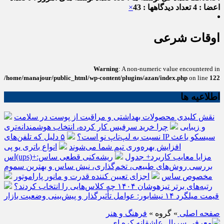
اعضا : 4
تعداد دیدگاهها : 43
×
اوقات شرعی
Warning
: A non-numeric value encountered in
/home/manajour/public_html/wp-content/plugins/azan/index.php
on line
122
اطلاعیه ها
نقش کلیدی محصولات بهداشتی و مراقبت از پوست در سلامت
و زیبایی
چرا خرید سرفیس کار کرده، انتخاب هوشمندانه‌تری
نسبت به لپ‌تاپ نو است؟
۵ دلیل که تلفن‌های IP سیسکو باعث
افزایش بهره‌وری تیم شما می‌شوند
انواع باتری یو پی
اس(ups)+مزایا معایب کاربرد+ جدول
ریشه‌کنی قطعی ساس:
بررسی روش‌های طبیعی، تخم‌گذاری، نیش ساس و بهترین سموم
مخصوص ساس
اجزای تعیین کننده قدرت و مانور پاراموتور
رتبه‌های برتر تیزهوشان ۱۴۰۴ چه کلاس‌هایی را انتخاب کردند؟
قیمت میلگرد ۱۴ نیشابور: عوامل تأثیرگذار و پیش‌بینی وضعیت بازار
صفحه اصلی
» گروه »
فرهنگ و هنر