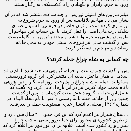
ورود به حرم، زائران و نگهبابان را با کلاشینکف به رگبار بستند.
فیلم دوربین های امنیتی نیز پس از چند ساعت منتشر شد که در آن
نشان می داد مهاجم بلافاصله پس از ورود به حرم شروع به
تیراندازی کرده است. زائران حاضر در حرم نیز با شنیدن صدای
شلیک درب های اصلی را قفل کردند. با این حساب فرد مهاجم از
طریق در پشتی به حرم وارد شد و مجدد زائرین را به گلوله بست.
پس از گذشت مدتی نیز نیروهای امنیتی خود را به محل حادثه
رساندند و مهاجم را دستگیر کردند.
چه کسانی به شاه چراغ حمله کردند؟
پس از گذشت چند ساعت از حمله، گروهی شناخته شده با نام دولت
اسلامی یا همان داعش، بیانیه ای منتشر کرد. این گروه تروریسیتی
مسئولیت حمله به شاه چراغ را پذیرفت. روزنامه نگار و دین پژوهی
با نام محمد جواد اکبرین نیز در این باره ادعایی کرد. وی گفت که
عامل این حمله با گروه داعش بیعت کرده است. پس از گذشت
چندین روز از حادثه، هفته نامه رسمی داعش با نام مجله البناء، در
شماره ۳۶۲ از مجله، با انتشار خبری مسئولیت حمله را پذیرفت.
دادستان شیراز نیز اعلام کرد که این فرد حدودا ۳۰ سال سن دارد و
از طریق کشورهای مجاور برای حمله تروریستی به شاه چراغ
شیراز وارد کشور شده است. علاوه بر آن، نور نیوز نیز اعلام کرد که
عاملان این حمله، ملیت ایرانی ندارند و جزو تبعه خارجی محسوب