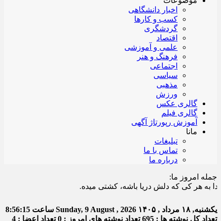
موضوعات
اخبار دانشگاهی
کسب و کارها
گردشگری
اقتصاد
علمی و آموزشی
فرهنگ و هنر
اجتماعی
سیاسی
مذهبی
ورزش
گالری عکس
گالری فیلم
آموزش رپورتاژ آگهی
مانا
تبلیغات
تماس با ما
درباره ما
جمله امروز ما:
 هر کی که دلش دریا باشه، کشتی میده.
یکشنبه, ۱۸ مرداد , ۱۴۰۵
Sunday, 9 August , 2026
ساعت
8:56:15
تعداد کل نوشته ها : 695
تعداد نوشته های امروز : 0
تعداد اعضا : 4