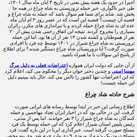
اخیرا در حدود یک هفته پیش یعنی در تاریخ ۴ آبان ماه سال ۱۴۰۱،
طی خبر ناگواری، خبر حمله تروریستی به شاه چراغ در همه جا
پخش شد. شاید برای شما هم سوال باشد که حمله به شاه چراغ و
قضیه آن چیست؟ قضیه این است که در عصر روز ۴ ام آبان ماه
عده ای به شاه چراغ حمله کردند و با تیراندازی های مکرر، زائران
بسیاری را مجروح کردند. نتیجه این اتفاق زخمی شدن بیش از ۲۰
نفر از هموطنان و کشته شدن ۱۳ نفر از آن ها بود. اما این حمله
تروریستی به شاه چراغ شیراز در ۱۴۰۱ توسط چه فرد یا افرادی
صورت گرفت؟ آیا تروریستان شاه چراغ دستگیر شدند؟ برای اطلاع
از پاسخ این سوالات با ما همراه باشید.
از آن جایی که دولت ایران همواره
اعتراضات فعلی به دلیل مرگ
مهسا امینی
و چندین دختر جوان دیگر را محکوم می کند، اعلام کرد
که این اعتراضات تنها کشور را ناامن می کند. حال باید ببینیم دلیل
این حمله چیست!
شرح حادثه شاد چراغ
اطلاع رسانی این خبر در ابتدا توسط رسانه های ایرانی صورت
گرفت. این در حالی بود که در اخبار ایران تعداد مهاجمین و حمله
کنندگان به شاه چراغ شیراز را ۳ نفر خواندند. اما پس از مدتی،
رئیس پلیس استان شیراز اعلام کرد که این حمله توسط یک فرد
مسلح صورت گرفته است. خبرگذاری ایرنا در این باره گفت: فرد
مسلح درون یک پژو و از ورودی ۹ دی وارد حرم شد. وی ببه محض