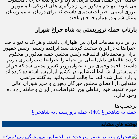
می شوند. مهاجم مذکور پس از درگیری های فیزیکی با مامورین
نیروی امنیتی، ضربات شدیدی داشت که برای درمان به بیمارستان
منتثل شد و در همان جا جان باخت.
بازتاب حمله تروریستی به شاه چراغ شیراز
در این باره مقامات ایران نیز اظهاراتی داشتند و هر یک به نفع یا ضد
اعتراضات در ایران صحبت کردند. سید ابراهیم رئیسی رئیس جمهور
ایران و محمد باقر قالیباف، رئیس مجلس حمله مذکور را محکوم
کردند. قالیباف دلیل اصلی این حمله را اعتراضات سراسری مردم
دانست. احمد وحیدی نیز به عنوان وزیر کشور مدعی شد که جریان
تروریستی از شرایط اغتشاش در کشور ایران سو استفاده کرده اند
و وارد عمل شده اند. اما جالب است بدانید. به گفته مرتضی
مقتدایی، از اعضای مجلس خبرگان رهبری و مدیر شورای عالی
حوزه علمیه، هیچ ارتباطی بین اعتراضات در ایران و حادثه رخ داده
وجود ندارد.
برچسب ها
حمله به شاهچراغ 1401
/
حمله تروریستی به شاهچراغ
نوشته های مشابه