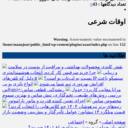
تعداد دیدگاهها : 43
×
اوقات شرعی
Warning
: A non-numeric value encountered in
/home/manajour/public_html/wp-content/plugins/azan/index.php
on line
122
اطلاعیه ها
نقش کلیدی محصولات بهداشتی و مراقبت از پوست در سلامت
و زیبایی
چرا خرید سرفیس کار کرده، انتخاب هوشمندانه‌تری
نسبت به لپ‌تاپ نو است؟
۵ دلیل که تلفن‌های IP سیسکو باعث
افزایش بهره‌وری تیم شما می‌شوند
انواع باتری یو پی
اس(ups)+مزایا معایب کاربرد+ جدول
ریشه‌کنی قطعی ساس:
بررسی روش‌های طبیعی، تخم‌گذاری، نیش ساس و بهترین سموم
مخصوص ساس
اجزای تعیین کننده قدرت و مانور پاراموتور
رتبه‌های برتر تیزهوشان ۱۴۰۴ چه کلاس‌هایی را انتخاب کردند؟
قیمت میلگرد ۱۴ نیشابور: عوامل تأثیرگذار و پیش‌بینی وضعیت بازار
صفحه اصلی
» گروه »
اجتماعی