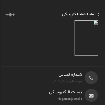
نماد اعتماد الکترونیکی
شـماره تمـاس
جهت تماس با ما کلیک کنید
پسـت الـکترونیـکی
info@manajournal.ir