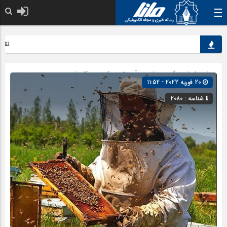
نقش کلی
صفحه اصلی
» گروه »
علمی و آموزشی
»
کسب و کارها
20 فوریه 2022 - 11:52
شناسه : 2080