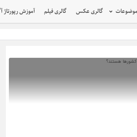
وضوعات
گالری عکس
گالری فیلم
آموزش رپورتاژ آ
نقش 