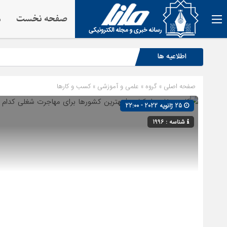
صفحه نخست
م
اطلاعیه ها
صفحه اصلی
» گروه »
علمی و آموزشی
»
کسب و کارها
25 ژانویه 2022 - 22:00
شناسه : 1996