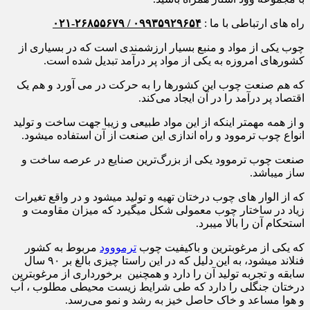
راه های ارتباطی با ما :
۰۹۹۳۵۹۲۹۶۵۴ / ۲۶۸۵۵۶۷۹-۰۲۱
چوب یکی از مواد و منبع بسیار ارزشمندی است که در بسیاری از
کشورهای امروزه به یکی از مواد پر درآمد تبدیل شده است.
که هم صنعت چوب این کشورها را به حرکت در می آورد و هم یک
اقتصاد پر درآمد را در آن ایجاد می‌کند.
و از همه مهمتر اینکه از این مواد طبیعی و زیبا جهت ساخت و تولید
انواع چوب ترموود و راه اندازی این صنعت از آن استفاده میشود.
صنعت چوب ترموود یکی از بزرگ‌ترین صنایع در عرصه ساخت و
ساز میباشد.
که از الوار های چوب درختان تهیه و تولید میشود و در واقع تغیرات
زیاد در ساختار چوب معمولی شکل میگیرد که میزان مقاومت و
استحکام آن را بالا میبرد.
که یکی از مرغوبترین و باکیفیت چوب
ترمووود
مربوط به کشور
فنلاند میشود، به این دلیل که در این راستا چیزی بالغ بر ۹۰ سال
سابقه و تجربه تولید آن را دارد و همچنین برخورداری از مرغوبترین
درختان جنگلی را دارد که طی شرایط زیست محیطی مطلوب ، آب
و هوا مساعد و خاک حاصل خیز به رشد و نمو می‌رسد.