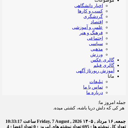
موضوعات
اخبار دانشگاهی
کسب و کارها
گردشگری
اقتصاد
علمی و آموزشی
فرهنگ و هنر
اجتماعی
سیاسی
مذهبی
ورزش
گالری عکس
گالری فیلم
آموزش رپورتاژ آگهی
مانا
تبلیغات
تماس با ما
درباره ما
جمله امروز ما:
ی که دلش دریا باشه، کشتی میده.
جمعه, ۱۶ مرداد , ۱۴۰۵
Friday, 7 August , 2026
ساعت
10:33:18
تعداد کل نوشته ها : 695
تعداد نوشته های امروز : 0
تعداد اعضا : 4