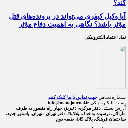
کند؟
آیا وکیل کیفری می‌تواند در پرونده‌های قتل
مؤثر باشد؟ نگاهی به اهمیت دفاع مؤثر
نماد اعتماد الکترونیکی
شـماره تمـاس
جهت تماس با ما کلیک کنید
پسـت الـکترونیـکی
info@manajournal.ir
آدرس پسـتی
دفتر مرکزی : تبریز، چهار راه منصور به طرف
مارالان، نرسیده به فدک، پلاک25 دفتر تهران : تهران، پاستور جدید،
ساختمان فرهنگ، پلاک 145، طبقه دوم