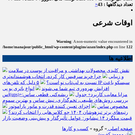
تعداد دیدگاهها : 43
×
اوقات شرعی
Warning
: A non-numeric value encountered in
/home/manajour/public_html/wp-content/plugins/azan/index.php
on line
122
اطلاعیه ها
نقش کلیدی محصولات بهداشتی و مراقبت از پوست در سلامت
و زیبایی
چرا خرید سرفیس کار کرده، انتخاب هوشمندانه‌تری
نسبت به لپ‌تاپ نو است؟
۵ دلیل که تلفن‌های IP سیسکو باعث
افزایش بهره‌وری تیم شما می‌شوند
انواع باتری یو پی
اس(ups)+مزایا معایب کاربرد+ جدول
ریشه‌کنی قطعی ساس:
بررسی روش‌های طبیعی، تخم‌گذاری، نیش ساس و بهترین سموم
مخصوص ساس
اجزای تعیین کننده قدرت و مانور پاراموتور
رتبه‌های برتر تیزهوشان ۱۴۰۴ چه کلاس‌هایی را انتخاب کردند؟
قیمت میلگرد ۱۴ نیشابور: عوامل تأثیرگذار و پیش‌بینی وضعیت بازار
صفحه اصلی
» گروه »
کسب و کارها