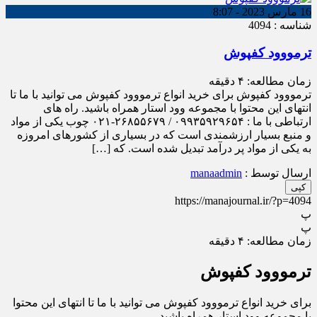
16 مارس 2023 - 8:07
شناسه : 4094
ترمووود کفپوش
زمان مطالعه:
۴
دقیقه
ترمووود کفپوش برای خرید انواع ترمووود کفپوش می توانید با ما تا
انتهای این محتوا با مجموعه وود استار همراه باشید. راه های
ارتباطی با ما : ۰۹۹۳۵۹۲۹۶۵۴ / ۲۶۸۵۵۶۷۹-۰۲۱ چوب یکی از مواد
و منبع بسیار ارزشمندی است که در بسیاری از کشورهای امروزه
به یکی از مواد پر درآمد تبدیل شده است. که […]
ارسال توسط :
manaadmin
کپی
https://manajournal.ir/?p=4094
پ
پ
زمان مطالعه:
۴
دقیقه
ترمووود کفپوش
برای خرید انواع ترمووود کفپوش می توانید با ما تا انتهای این محتوا
با مجموعه وود استار همراه باشید.