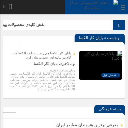
خدا به هر کی که دل
نقش کلیدی محصولات بهداشتی
برچسب » پایان کار الکسا
پایان کار الکسا هم رسید. سایت الکسا دات
کام در بیانیه ای رسمی، بیان کرد :
و بالاخره، پایان کار الکسا
زمان مطالعه:
۲
دقیقه
و بالاخره، پایان کار الکسا پایان کار الکسا هم رسید.
4 سال قبل
سایت الکسا دات کام در بیانیه ای رسمی، بیان کرد : «
بعداز دو دهه کمک به شما برای بررسی مخاطب
دیجیتالی تان، این تصمیم سخت را گرفته ایم که
الکسا.کام را در تاریخ ۱ می ۲۰۲۲ بازنشسته کنیم.»
الکسا قریب به ۲۵ سال بود […]
بسته فرهنگی
معرفی برترین هنرمندان معاصر ایران