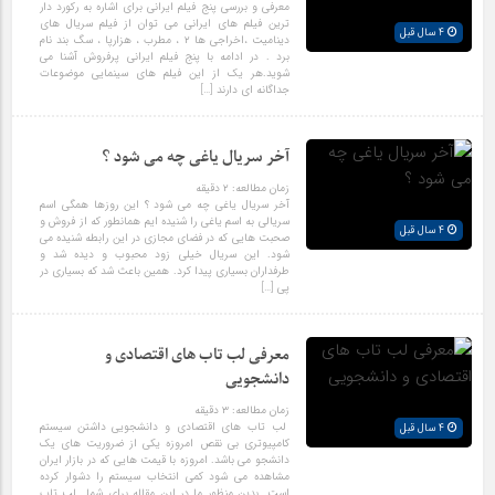
معرفی و بررسی پنج فیلم ایرانی برای اشاره به رکورد دار
ترین فیلم های ایرانی می توان از فیلم سریال های
4 سال قبل
دینامیت ،اخراجی ها ۲ ، مطرب ، هزارپا ، سگ بند نام
برد . در ادامه با پنج فیلم ایرانی پرفروش آشنا می
شوید.هر یک از این فیلم های سینمایی موضوعات
جداگانه ای دارند […]
آخر سریال یاغی چه می شود ؟
زمان مطالعه:
۲
دقیقه
آخر سریال یاغی چه می شود ؟ این روزها همگی اسم
سریالی به اسم یاغی را شنیده ایم همانطور که از فروش و
4 سال قبل
صحبت هایی که در فضای مجازی در این رابطه شنیده می
شود. این سریال خیلی زود محبوب و دیده شد و
طرفداران بسیاری پیدا کرد. همین باعث شد که بسیاری در
پی […]
معرفی لب تاب های اقتصادی و
دانشجویی
زمان مطالعه:
۳
دقیقه
لب تاب های اقتصادی و دانشجویی داشتن سیستم
4 سال قبل
کامپیوتری بی نقص امروزه یکی از ضروریت های یک
دانشجو می باشد. امروزه با قیمت هایی که در بازار ایران
مشاهده می شود کمی انتخاب سیستم را دشوار کرده
است. بدین منظور ما در این مقاله برای شما لب تاب