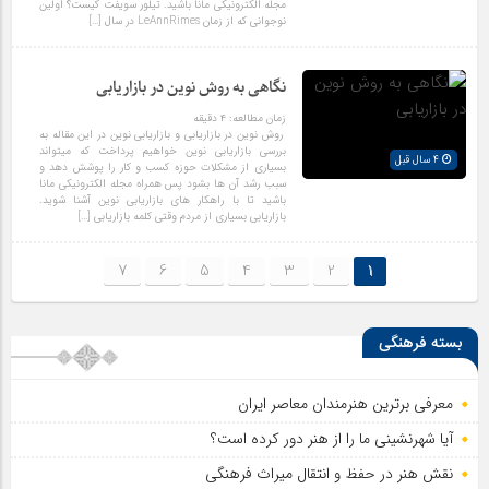
مجله الکترونیکی مانا باشید. تیلور سویفت کیست؟ اولین
نوجوانی که از زمان LeAnnRimes در سال […]
نگاهی به روش نوین در بازاریابی
زمان مطالعه:
۴
دقیقه
روش نوین در بازاریابی و بازاریابی نوین در این مقاله به
بررسی بازاریابی نوین خواهیم پرداخت که میتواند
4 سال قبل
بسیاری از مشکلات حوزه کسب و کار را پوشش دهد و
سبب رشد آن ها بشود پس همراه مجله الکترونیکی مانا
باشید تا با راهکار های بازاریابی نوین آشنا شوید.
بازاریابی بسیاری از مردم وقتی کلمه بازاریابی […]
7
6
5
4
3
2
1
بسته فرهنگی
معرفی برترین هنرمندان معاصر ایران
آیا شهرنشینی ما را از هنر دور کرده است؟
نقش هنر در حفظ و انتقال میراث فرهنگی