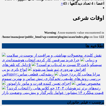
اعضا : 4
تعداد دیدگاهها : 43
×
اوقات شرعی
Warning
: A non-numeric value encountered in
/home/manajour/public_html/wp-content/plugins/azan/index.php
on line
122
اطلاعیه ها
نقش کلیدی محصولات بهداشتی و مراقبت از پوست در سلامت
و زیبایی
چرا خرید سرفیس کار کرده، انتخاب هوشمندانه‌تری
نسبت به لپ‌تاپ نو است؟
۵ دلیل که تلفن‌های IP سیسکو باعث
افزایش بهره‌وری تیم شما می‌شوند
انواع باتری یو پی
اس(ups)+مزایا معایب کاربرد+ جدول
ریشه‌کنی قطعی ساس:
بررسی روش‌های طبیعی، تخم‌گذاری، نیش ساس و بهترین سموم
مخصوص ساس
اجزای تعیین کننده قدرت و مانور پاراموتور
رتبه‌های برتر تیزهوشان ۱۴۰۴ چه کلاس‌هایی را انتخاب کردند؟
قیمت میلگرد ۱۴ نیشابور: عوامل تأثیرگذار و پیش‌بینی وضعیت بازار
برچسب » فیلم_جانوران