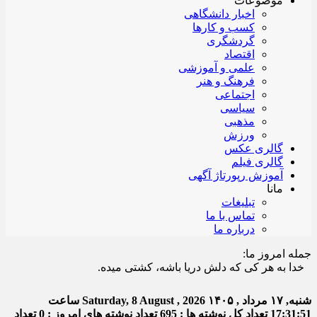
موضوعات
اخبار دانشگاهی
کسب و کارها
گردشگری
اقتصاد
علمی و آموزشی
فرهنگ و هنر
اجتماعی
سیاسی
مذهبی
ورزش
گالری عکس
گالری فیلم
آموزش رپورتاژ آگهی
مانا
تبلیغات
تماس با ما
درباره ما
جمله امروز ما:
ا به هر کی که دلش دریا باشه، کشتی میده.
شنبه, ۱۷ مرداد , ۱۴۰۵
Saturday, 8 August , 2026
ساعت
17:31:51
تعداد کل نوشته ها : 695
تعداد نوشته های امروز : 0
تعداد