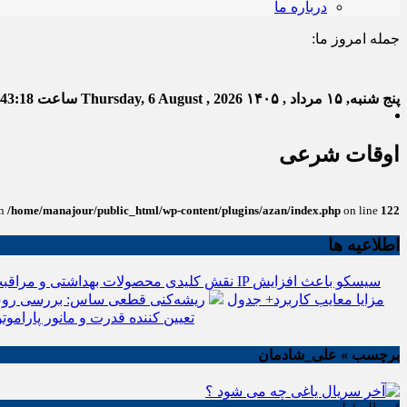
درباره ما
جمله امروز ما:
خدا ب
پنج شنبه, ۱۵ مرداد , ۱۴۰۵
Thursday, 6 August , 2026
ساعت
:43:19
اوقات شرعی
in
/home/manajour/public_html/wp-content/plugins/azan/index.php
on line
122
اطلاعیه ها
نقش کلیدی محصولات بهداشتی و مراقبت
انواع باتری یو پی اس(ups)+مزایا معایب کاربرد+ جدول
ریشه‌کنی قطعی ساس: بررسی روش
تعیین کننده قدرت و مانور پاراموتو
برچسب » علی_شادمان