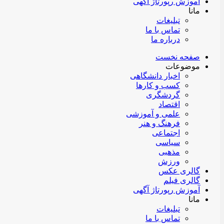
آموزش رپورتاژ آگهی
مانا
تبلیغات
تماس با ما
درباره ما
صفحه نخست
موضوعات
اخبار دانشگاهی
کسب و کارها
گردشگری
اقتصاد
علمی و آموزشی
فرهنگ و هنر
اجتماعی
سیاسی
مذهبی
ورزش
گالری عکس
گالری فیلم
آموزش رپورتاژ آگهی
مانا
تبلیغات
تماس با ما