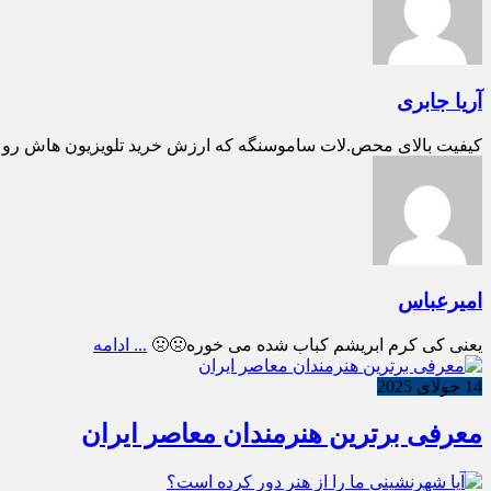
آریا جابری
کیفیت بالای محص.لات ساموسنگه که ارزش خرید تلویزیون هاش رو بالا می بره تل
امیرعباس
یعنی کی کرم ابریشم کباب شده می خوره🤢🤢
... ادامه
14 جولای 2025
معرفی برترین هنرمندان معاصر ایران