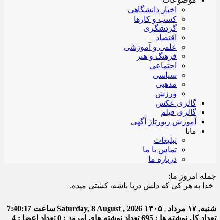
موضوعات
اخبار دانشگاهی
کسب و کارها
گردشگری
اقتصاد
علمی و آموزشی
فرهنگ و هنر
اجتماعی
سیاسی
مذهبی
ورزش
گالری عکس
گالری فیلم
آموزش رپورتاژ آگهی
مانا
تبلیغات
تماس با ما
درباره ما
جمله امروز ما:
دا به هر کی که دلش دریا باشه، کشتی میده.
شنبه, ۱۷ مرداد , ۱۴۰۵
Saturday, 8 August , 2026
ساعت
7:40:17
تعداد کل نوشته ها : 695
تعداد نوشته های امروز : 0
تعداد اعضا : 4