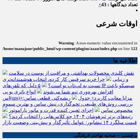
تعداد دیدگاهها : 43
×
اوقات شرعی
Warning
: A non-numeric value encountered in
/home/manajour/public_html/wp-content/plugins/azan/index.php
on line
122
اطلاعیه ها
نقش کلیدی محصولات بهداشتی و مراقبت از پوست در سلامت
و زیبایی
چرا خرید سرفیس کار کرده، انتخاب هوشمندانه‌تری
نسبت به لپ‌تاپ نو است؟
۵ دلیل که تلفن‌های IP سیسکو باعث
افزایش بهره‌وری تیم شما می‌شوند
انواع باتری یو پی
اس(ups)+مزایا معایب کاربرد+ جدول
ریشه‌کنی قطعی ساس:
بررسی روش‌های طبیعی، تخم‌گذاری، نیش ساس و بهترین سموم
مخصوص ساس
اجزای تعیین کننده قدرت و مانور پاراموتور
رتبه‌های برتر تیزهوشان ۱۴۰۴ چه کلاس‌هایی را انتخاب کردند؟
قیمت میلگرد ۱۴ نیشابور: عوامل تأثیرگذار و پیش‌بینی وضعیت بازار
برچسب » صحنه تهاجم فرهنگی