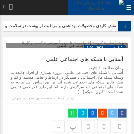
نقش کلیدی محصولات بهداشتی و مراقبت از پوست در سلامت و
زیبایی
صفحه اصلی
» گروه »
اجتماعی
»
علمی و آموزشی
»
کسب و کارها
18 دسامبر 2021 - 8:00
چرا خرید سرفیس کار کرده، انتخاب هوشمندانه‌تری نسبت به
لپ‌تاپ نو است؟
شناسه : 1786
آشنایی با شبکه های اجتماعی علمی
زمان مطالعه:
۳
دقیقه
آشنایی با شبکه های اجتماعی علمی امروزه بسیاری از افراد جامعه به
۵ دلیل که تلفن‌های IP سیسکو باعث افزایش بهره‌وری تیم شما
وسیله شبکه های اجتماعی با همدیگر در ارتباط و تعامل هستند. و کم و
می‌شوند
بیش کاربر شبکه های اجتماعی شده اند. بر این اساس اکثر مردم به
شبکه های اجتماعی دید سرگرمی دارند. اما این طرز فکر کمی قدیمی
انواع باتری یو پی اس(ups)+مزایا معایب کاربرد+ جدول
شده است. اکنون شبکه […]
ارسال توسط :
manaadmin
نویسنده : رضا سرخی
ریشه‌کنی قطعی ساس: بررسی روش‌های طبیعی، تخم‌گذاری،
نیش ساس و بهترین سموم مخصوص ساس
اجزای تعیین کننده قدرت و مانور پاراموتور
پ
پ
رتبه‌های برتر تیزهوشان ۱۴۰۴ چه کلاس‌هایی را انتخاب کردند؟