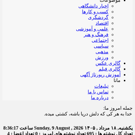
موضوعات
اخبار دانشگاهی
کسب و کارها
گردشگری
اقتصاد
علمی و آموزشی
فرهنگ و هنر
اجتماعی
سیاسی
مذهبی
ورزش
گالری عکس
گالری فیلم
آموزش رپورتاژ آگهی
مانا
تبلیغات
تماس با ما
درباره ما
جمله امروز ما:
 به هر کی که دلش دریا باشه، کشتی میده.
یکشنبه, ۱۸ مرداد , ۱۴۰۵
Sunday, 9 August , 2026
ساعت
8:36:18
تعداد کل نوشته ها : 695
تعداد نوشته های امروز : 0
تعداد اعضا : 4