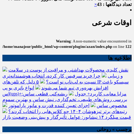
تعداد دیدگاهها : 43
×
اوقات شرعی
Warning
: A non-numeric value encountered in
/home/manajour/public_html/wp-content/plugins/azan/index.php
on line
122
اطلاعیه ها
نقش کلیدی محصولات بهداشتی و مراقبت از پوست در سلامت
و زیبایی
چرا خرید سرفیس کار کرده، انتخاب هوشمندانه‌تری
نسبت به لپ‌تاپ نو است؟
۵ دلیل که تلفن‌های IP سیسکو باعث
افزایش بهره‌وری تیم شما می‌شوند
انواع باتری یو پی
اس(ups)+مزایا معایب کاربرد+ جدول
ریشه‌کنی قطعی ساس:
بررسی روش‌های طبیعی، تخم‌گذاری، نیش ساس و بهترین سموم
مخصوص ساس
اجزای تعیین کننده قدرت و مانور پاراموتور
رتبه‌های برتر تیزهوشان ۱۴۰۴ چه کلاس‌هایی را انتخاب کردند؟
قیمت میلگرد ۱۴ نیشابور: عوامل تأثیرگذار و پیش‌بینی وضعیت بازار
برچسب » روحانی