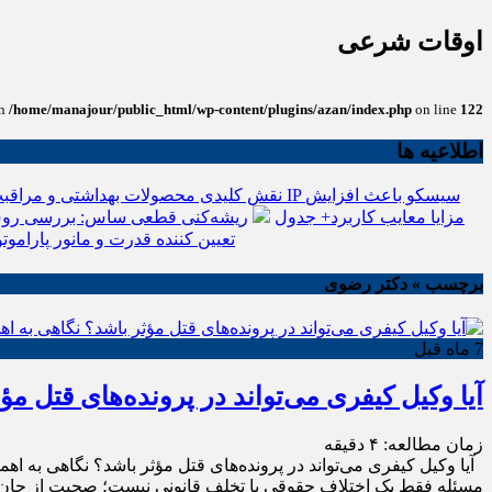
اوقات شرعی
in
/home/manajour/public_html/wp-content/plugins/azan/index.php
on line
122
اطلاعیه ها
نقش کلیدی محصولات بهداشتی و مراقبت
انواع باتری یو پی اس(ups)+مزایا معایب کاربرد+ جدول
ریشه‌کنی قطعی ساس: بررسی روش
تعیین کننده قدرت و مانور پاراموتو
برچسب » دکتر رضوی
7 ماه قبل
آیا وکیل کیفری می‌تواند در پرونده‌های قتل م
زمان مطالعه:
۴
دقیقه
آیا وکیل کیفری می‌تواند در پرونده‌های قتل مؤثر باشد؟ نگاهی به اهمی
مسئله فقط یک اختلاف حقوقی یا تخلف قانونی نیست؛ صحبت از جان ا