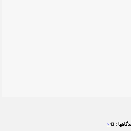
گاهها : 43
×