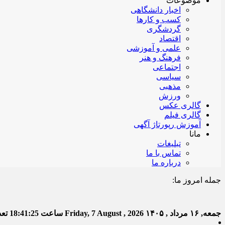
موضوعات
اخبار دانشگاهی
کسب و کارها
گردشگری
اقتصاد
علمی و آموزشی
فرهنگ و هنر
اجتماعی
سیاسی
مذهبی
ورزش
گالری عکس
گالری فیلم
آموزش رپورتاژ آگهی
مانا
تبلیغات
تماس با ما
درباره ما
جمله امروز ما:
خدا ب
جمعه, ۱۶ مرداد , ۱۴۰۵
Friday, 7 August , 2026
ساعت
18:41:26
تعدا