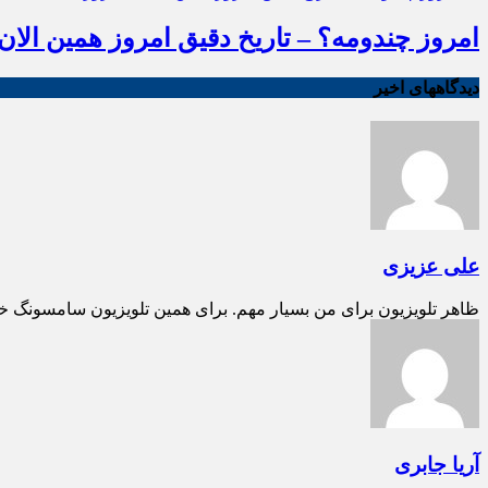
امروز چندومه؟ – تاریخ دقیق امروز همین الان ب
دیدگاههای اخیر
علی عزیزی
ظاهر تلویزیون برای من بسیار مهم. برای همین تلویزیون سامسونگ خ
آریا جابری