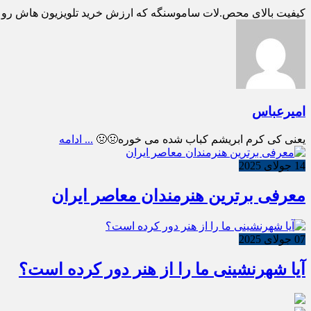
کیفیت بالای محص.لات ساموسنگه که ارزش خرید تلویزیون هاش رو بالا می بره تل
امیرعباس
یعنی کی کرم ابریشم کباب شده می خوره🤢🤢
... ادامه
14 جولای 2025
معرفی برترین هنرمندان معاصر ایران
07 جولای 2025
آیا شهرنشینی ما را از هنر دور کرده است؟