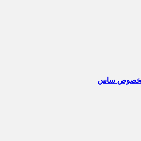
م مخصوص ساس