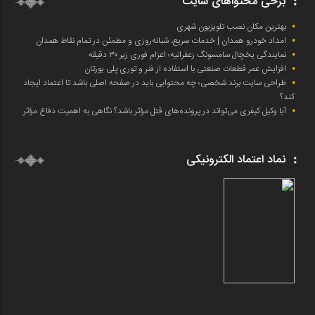
برخی محتواهای سایت
بهترین مکان نصب تلویزیون شهری
امداد خودرو همدان | خدمات سریع، شبانه‌روزی و مطمئن در تمام نقاط همدان
نمایندگی یخچال سامسونگ زعفرانیه؛ اعزام فوری زیر ۳۰ دقیقه
افزایش عمر قطعات صنعتی با استفاده از فنر و توری پلی یورتان
طراحی سایت برند شخصی؛ چه محتوایی باید در صفحه اصلی باشد تا اعتماد ایجاد
کند؟
آیا وکیل کیفری می‌تواند در پرونده‌های قتل مؤثر باشد؟ نگاهی به اهمیت دفاع مؤثر
نماد اعتماد الکترونیکی