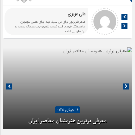
علی عزیزی
ظاهر تلویزیون برای من بسیار مهم. برای همین تلویزیون
سامسونگ خریدم. البته قیمت تلویزیون سامسونگ نسبت به
برندهای
... ادامه
14 جولای 2025
معرفی برترین هنرمندان معاصر ایران