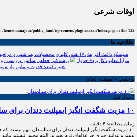
اوقات شرعی
in
/home/manajour/public_html/wp-content/plugins/azan/index.php
on line
122
اطلاعیه ها
نقش کلیدی محصولات بهداشتی و مراقبت
انواع باتری یو پی اس(ups)+مزایا معایب کاربرد+ جدول
ریشه‌کنی قطعی ساس: بررسی روش
تعیین کننده قدرت و مانور پاراموتو
برچسب » ایمپلنت_دندان
3 سال قبل
۱۰ مزیت شگفت انگیز ایمپلنت دندان برای سالمندان
زمان مطالعه:
۴
دقیقه
۱۰ مزیت شگفت انگیز ایمپلنت دندان برای سالمندان مهم نیست که 
بدهید و نتوانید چیزی جز غذاهای نرم نخورید. البته مجبور نیستید مانند