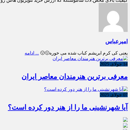
کیفیت بالای محص.لات ساموسنگه که ارزش خرید تلویزیون هاش رو بالا می بره تل
امیرعباس
یعنی کی کرم ابریشم کباب شده می خوره🤢🤢
... ادامه
14 جولای 2025
معرفی برترین هنرمندان معاصر ایران
07 جولای 2025
آیا شهرنشینی ما را از هنر دور کرده است؟