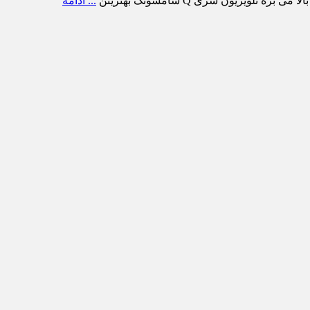
ویزیون سری Q سامسونگ بهترینن
... ادامه