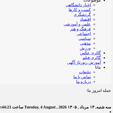
موضوعات
اخبار دانشگاهی
کسب و کارها
گردشگری
اقتصاد
علمی و آموزشی
فرهنگ و هنر
اجتماعی
سیاسی
مذهبی
ورزش
گالری عکس
گالری فیلم
آموزش رپورتاژ آگهی
مانا
تبلیغات
تماس با ما
درباره ما
جمله امروز ما:
خدا ب
سه شنبه, ۱۳ مرداد , ۱۴۰۵
Tuesday, 4 August , 2026
ساعت
0:44:24