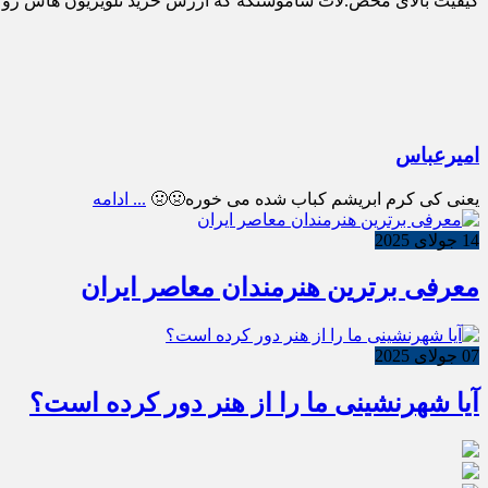
کیفیت بالای محص.لات ساموسنگه که ارزش خرید تلویزیون هاش رو بالا می بره تل
امیرعباس
یعنی کی کرم ابریشم کباب شده می خوره🤢🤢
... ادامه
14 جولای 2025
معرفی برترین هنرمندان معاصر ایران
07 جولای 2025
آیا شهرنشینی ما را از هنر دور کرده است؟