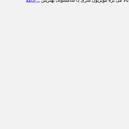
ویزیون سری Q سامسونگ بهترینن
... ادامه