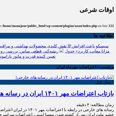
اوقات شرعی
in
/home/manajour/public_html/wp-content/plugins/azan/index.php
on line
122
اطلاعیه ها
نقش کلیدی محصولات بهداشتی و مراقبت
انواع باتری یو پی اس(ups)+مزایا معایب کاربرد+ جدول
ریشه‌کنی قطعی ساس: بررسی روش
تعیین کننده قدرت و مانور پاراموتو
برچسب » اعتراضات مهرماه ایران
3 سال قبل
بازتاب اعتراضات مهر ۱۴۰۱ ایران در رسانه های خارجی!
زمان مطالعه:
۴
دقیقه
خشم ملت ایران پس از کشته شدن مهسا امینی، اعتراضات سراسری 