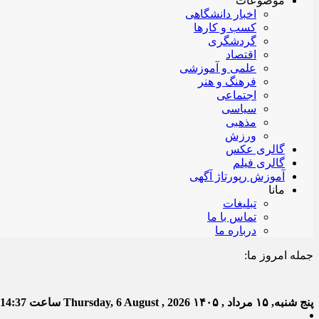
موضوعات
اخبار دانشگاهی
کسب و کارها
گردشگری
اقتصاد
علمی و آموزشی
فرهنگ و هنر
اجتماعی
سیاسی
مذهبی
ورزش
گالری عکس
گالری فیلم
آموزش رپورتاژ آگهی
مانا
تبلیغات
تماس با ما
درباره ما
جمله امروز ما:
خدا ب
پنج شنبه, ۱۵ مرداد , ۱۴۰۵
Thursday, 6 August , 2026
ساعت
:14:38