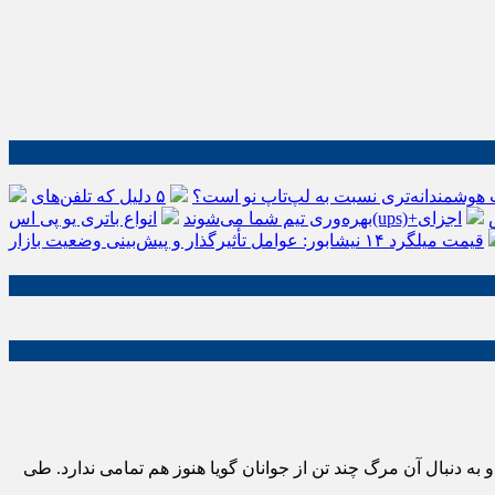
 هوشمندانه‌تری نسبت به لپ‌تاپ نو است؟
۵ دلیل که تلفن‌های IP سیسکو باعث افزایش
اجزای
بهره‌وری تیم شما می‌شوند
قیمت میلگرد ۱۴ نیشابور: عوامل تأثیرگذار و پیش‌بینی وضعیت بازار
ستای مرگ دختر جوانی با نام مهسا امینی و به دنبال آن مرگ چند تن از جوانان گویا هنوز هم تمامی ندارد. طی