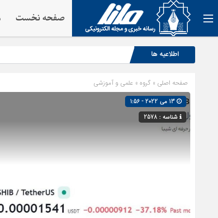
صفحه نخست
م
اطلاعیه ها
صفحه اصلی
» گروه »
علمی و آموزشی
13 می 2022 - 1:56
شناسه : 2578