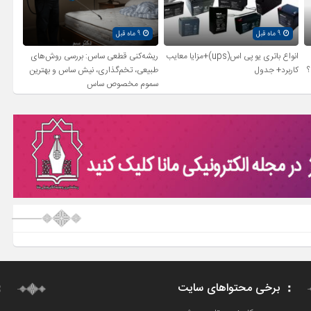
9 ماه قبل
9 ماه قبل
انواع باتری یو پی اس(ups)+مزایا معایب
ریشه‌کنی قطعی ساس: بررسی روش‌های
؟
کاربرد+ جدول
طبیعی، تخم‌گذاری، نیش ساس و بهترین
سموم مخصوص ساس
برخی محتواهای سایت