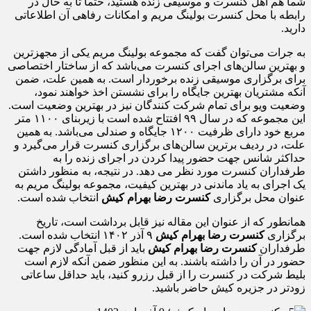
شما هم اهل کنسرت و موسیقی زنده هستید، حتماً تا به حال در
رابطه با محل کنسرت بولینگ مریم و امکانات رفاهی آن اطلاعاتی
دارید.
به جرات می‌توان گفت که مجموعه بولینگ مریم یکی از مجهزترین
و بهترین سالن‌های اجرای کنسرت می‌باشد که از ساختار اختصاصی
برای برگزاری موسیقی زنده برخوردار است. به همین علت، ضمن
آنکه مشتریان بهترین جایگاه را برای نشستن اخذ خواهند نمود،
وضعیت ویو برای تمام شرکت کنندگان نیز در بهترین وضعیت است.
این مجموعه که در سال ۹۹ افتتاح شده است با زیربنای ۱۱۰۰ متر
مربع خود دارای ظرفیت ۱۲۰۰ جایگاه و صندلی می‌باشد. به همین
علت، در ردیف برترین سالن‌های برگزاری کنسرت قرار می‌گیرد و
حداکثر شانس جهت حضور پیدا کردن در اجرای زنده را به
طرفداران کنسرت مورد نظر می‌ دهد. در نتیجه، به منظور داشتن
یک اجرای به یاد ماندنی در بهترین کیفیت، مجموعه بولینگ مریم به
عنوان محل برگزاری
کنسرت رضا بهرام کیش
انتخاب شده است.
همانطور که از عنوان این مقاله نیز قابل برداشت است، تاریخ
برگزاری
کنسرت رضا بهرام کیش
۹ آذر ۱۴۰۲ انتخاب شده است.
طرفداران
کنسرت رضا بهرام کیش
باید از قبل آمادگی لازم جهت
حضور در آن را داشته باشند. به این منظور ضمن آنکه لازم است
بلیط شرکت در کنسرت را از قبل رزرو کنید، باید حداقل ساعاتی
زودتر در جزیره کیش حاضر باشید.