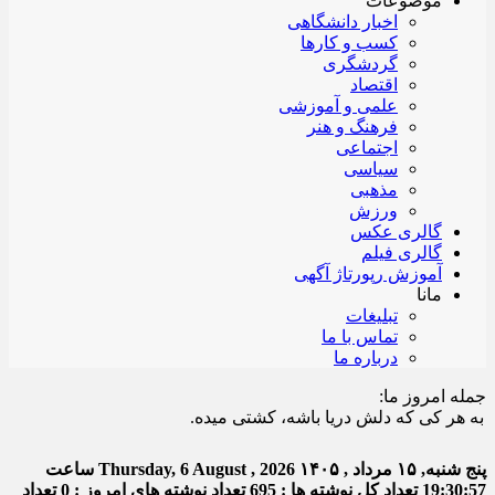
موضوعات
اخبار دانشگاهی
کسب و کارها
گردشگری
اقتصاد
علمی و آموزشی
فرهنگ و هنر
اجتماعی
سیاسی
مذهبی
ورزش
گالری عکس
گالری فیلم
آموزش رپورتاژ آگهی
مانا
تبلیغات
تماس با ما
درباره ما
جمله امروز ما:
هر کی که دلش دریا باشه، کشتی میده.
پنج شنبه, ۱۵ مرداد , ۱۴۰۵
Thursday, 6 August , 2026
ساعت
19:30:58
تعداد کل نوشته ها : 695
تعداد نوشته های امروز : 0
تعداد