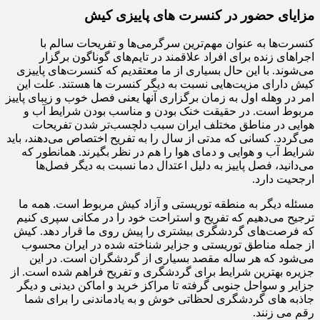
مزایای حضور در کنسرت های پاییزی کیش
کنسرت‌ها به عنوان مهم‌ترین سرگرمی‌ها و تفریحات سالم با
اجراهای زنده برای افراد علاقمند در تایم‌های گوناگون برگزار
می‌شوند. با این حال بسیاری از ما معتقدیم که کنسرت‌های پاییزی
کیش دارای مزیت‌هایی نسبت به دیگر کنسرت ها هستند. علت این
امر در وهله اول به زمان برگزاری آنها یعنی فصل خوب و زیبای پاییز
مربوط است. در حقیقت خنک بودن و مناسب بودن شرایط آب و
هوایی در مناطق مختلف ایران سبب دلچسب‌تر شدن تفریحات
می‌گردد. کسانی که مدتی از سال را به تفریح اختصاص می‌دهند، باید
شرایط آب و هوایی و دمای هوا را هم در نظر بگیرند. همانطور که
می‌دانید، فصل پاییز به دلیل اعتدال دما نسبت به دیگر فصل‌ها
ارجحیت دارد.
مسئله دیگر به منطقه توریستی و آزاد کیش مربوط است. همه ما
ترجیح می‌دهیم که تفریح و استراحت خود را در مکانی سپری کنیم
که فرصت‌های گردشگری بیشتری را پیش روی ما قرار دهد. کیش
از جمله مناطق توریستی و جزایر شناخته شده در ایران محسوب
می‌شود که هر ساله مقصد بسیاری از گردشگران است. در این
جزیره بهترین شرایط برای گردشگری و تفریح فراهم شده است. از
جزایر و سواحل جنوبی گرفته تا مراکز خرید و اماکن دیدنی و دیگر
جاذبه های گردشگری لحظاتی خوش و به یادماندنی را برای شما
رقم می زنند.