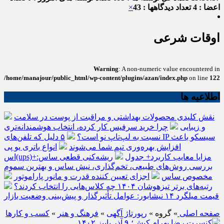
اعضا : 4
تعداد دیدگاهها : 43
×
اوقات شرعی
Warning
: A non-numeric value encountered in
/home/manajour/public_html/wp-content/plugins/azan/index.php
on line
122
اطلاعیه ها
نقش کلیدی محصولات بهداشتی و مراقبت از پوست در سلامت
و زیبایی
چرا خرید سرفیس کار کرده، انتخاب هوشمندانه‌تری
نسبت به لپ‌تاپ نو است؟
۵ دلیل که تلفن‌های IP سیسکو باعث
افزایش بهره‌وری تیم شما می‌شوند
انواع باتری یو پی
اس(ups)+مزایا معایب کاربرد+ جدول
ریشه‌کنی قطعی ساس:
بررسی روش‌های طبیعی، تخم‌گذاری، نیش ساس و بهترین سموم
مخصوص ساس
اجزای تعیین کننده قدرت و مانور پاراموتور
رتبه‌های برتر تیزهوشان ۱۴۰۴ چه کلاس‌هایی را انتخاب کردند؟
قیمت میلگرد ۱۴ نیشابور: عوامل تأثیرگذار و پیش‌بینی وضعیت بازار
صفحه اصلی
» گروه »
رپورتاژ آگهی
»
فرهنگ و هنر
»
کسب و کارها