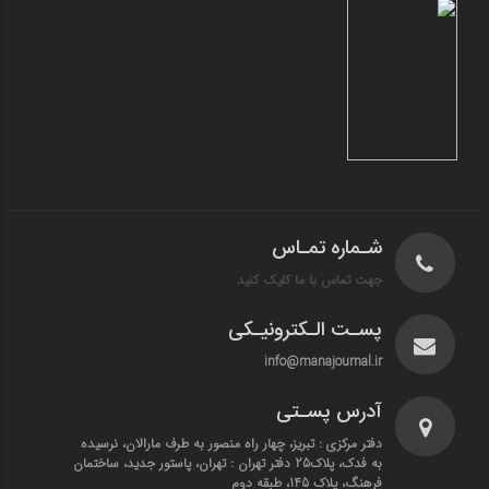
شـماره تمـاس
جهت تماس با ما کلیک کنید
پسـت الـکترونیـکی
info@manajournal.ir
آدرس پسـتی
دفتر مرکزی : تبریز، چهار راه منصور به طرف مارالان، نرسیده
به فدک، پلاک25 دفتر تهران : تهران، پاستور جدید، ساختمان
فرهنگ، پلاک 145، طبقه دوم