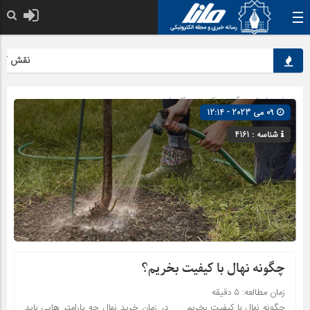
نقش کلیدی م
صفحه اصلی
» گروه »
کسب و کارها
09 می 2023 - 12:14
شناسه : 4161
چگونه نهال با کیفیت بخریم؟
زمان مطالعه:
۵
دقیقه
چگونه نهال با کیفیت بخریم در زمان خرید نهال چه پارامتر هایی باید