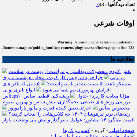
تعداد دیدگاهها : 43
×
اوقات شرعی
Warning
: A non-numeric value encountered in
/home/manajour/public_html/wp-content/plugins/azan/index.php
on line
122
اطلاعیه ها
نقش کلیدی محصولات بهداشتی و مراقبت از پوست در سلامت
و زیبایی
چرا خرید سرفیس کار کرده، انتخاب هوشمندانه‌تری
نسبت به لپ‌تاپ نو است؟
۵ دلیل که تلفن‌های IP سیسکو باعث
افزایش بهره‌وری تیم شما می‌شوند
انواع باتری یو پی
اس(ups)+مزایا معایب کاربرد+ جدول
ریشه‌کنی قطعی ساس:
بررسی روش‌های طبیعی، تخم‌گذاری، نیش ساس و بهترین سموم
مخصوص ساس
اجزای تعیین کننده قدرت و مانور پاراموتور
رتبه‌های برتر تیزهوشان ۱۴۰۴ چه کلاس‌هایی را انتخاب کردند؟
قیمت میلگرد ۱۴ نیشابور: عوامل تأثیرگذار و پیش‌بینی وضعیت بازار
صفحه اصلی
» گروه »
کسب و کارها