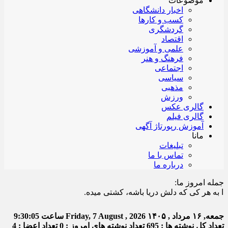
موضوعات
اخبار دانشگاهی
کسب و کارها
گردشگری
اقتصاد
علمی و آموزشی
فرهنگ و هنر
اجتماعی
سیاسی
مذهبی
ورزش
گالری عکس
گالری فیلم
آموزش رپورتاژ آگهی
مانا
تبلیغات
تماس با ما
درباره ما
جمله امروز ما:
 هر کی که دلش دریا باشه، کشتی میده.
جمعه, ۱۶ مرداد , ۱۴۰۵
Friday, 7 August , 2026
ساعت
9:30:05
تعداد کل نوشته ها : 695
تعداد نوشته های امروز : 0
تعداد اعضا : 4