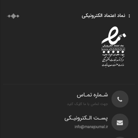
نماد اعتماد الکترونیکی
شـماره تمـاس
جهت تماس با ما کلیک کنید
پسـت الـکترونیـکی
info@manajournal.ir