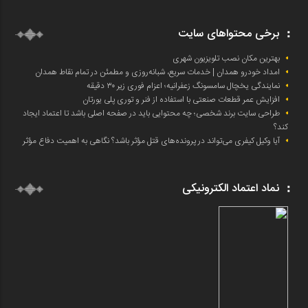
برخی محتواهای سایت
بهترین مکان نصب تلویزیون شهری
امداد خودرو همدان | خدمات سریع، شبانه‌روزی و مطمئن در تمام نقاط همدان
نمایندگی یخچال سامسونگ زعفرانیه؛ اعزام فوری زیر ۳۰ دقیقه
افزایش عمر قطعات صنعتی با استفاده از فنر و توری پلی یورتان
طراحی سایت برند شخصی؛ چه محتوایی باید در صفحه اصلی باشد تا اعتماد ایجاد
کند؟
آیا وکیل کیفری می‌تواند در پرونده‌های قتل مؤثر باشد؟ نگاهی به اهمیت دفاع مؤثر
نماد اعتماد الکترونیکی