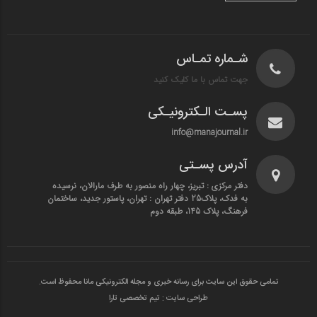
شـماره تمـاس
جهت تماس با ما کلیک کنید
پسـت الـکترونیـکی
info@manajournal.ir
آدرس پسـتی
دفتر مرکزی : تبریز، چهار راه منصور به طرف مارالان، نرسیده
به فدک، پلاک25 دفتر تهران : تهران، پاستور جدید، ساختمان
فرهنگ، پلاک 145، طبقه دوم
تمامی حقوق این سایت برای رسانه خبری و مجله الکترونیکی مانا محفوظ است.
طراحی سایت : تیم تخصصی تارا