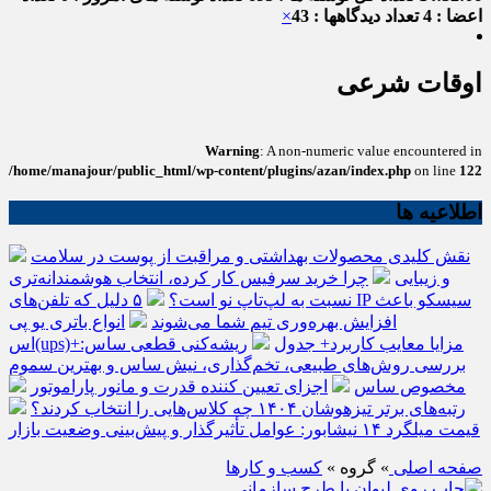
اعضا : 4
تعداد دیدگاهها : 43
×
اوقات شرعی
Warning
: A non-numeric value encountered in
/home/manajour/public_html/wp-content/plugins/azan/index.php
on line
122
اطلاعیه ها
نقش کلیدی محصولات بهداشتی و مراقبت از پوست در سلامت
و زیبایی
چرا خرید سرفیس کار کرده، انتخاب هوشمندانه‌تری
نسبت به لپ‌تاپ نو است؟
۵ دلیل که تلفن‌های IP سیسکو باعث
افزایش بهره‌وری تیم شما می‌شوند
انواع باتری یو پی
اس(ups)+مزایا معایب کاربرد+ جدول
ریشه‌کنی قطعی ساس:
بررسی روش‌های طبیعی، تخم‌گذاری، نیش ساس و بهترین سموم
مخصوص ساس
اجزای تعیین کننده قدرت و مانور پاراموتور
رتبه‌های برتر تیزهوشان ۱۴۰۴ چه کلاس‌هایی را انتخاب کردند؟
قیمت میلگرد ۱۴ نیشابور: عوامل تأثیرگذار و پیش‌بینی وضعیت بازار
صفحه اصلی
» گروه »
کسب و کارها