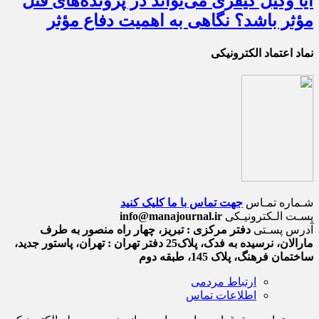
آیا وکیل کیفری می‌تواند در پرونده‌های قتل
مؤثر باشد؟ نگاهی به اهمیت دفاع مؤثر
نماد اعتماد الکترونیکی
شـماره تمـاس
جهت تماس با ما کلیک کنید
پسـت الـکترونیـکی
info@manajournal.ir
آدرس پسـتی
دفتر مرکزی : تبریز، چهار راه منصور به طرف
مارالان، نرسیده به فدک، پلاک25 دفتر تهران : تهران، پاستور جدید،
ساختمان فرهنگ، پلاک 145، طبقه دوم
ارتباط مردمی
اطلاعات تماس