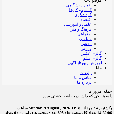
موضوعات
اخبار دانشگاهی
کسب و کارها
گردشگری
اقتصاد
علمی و آموزشی
فرهنگ و هنر
اجتماعی
سیاسی
مذهبی
ورزش
گالری عکس
گالری فیلم
آموزش رپورتاژ آگهی
مانا
تبلیغات
تماس با ما
درباره ما
جمله امروز ما:
 هر کی که دلش دریا باشه، کشتی میده.
یکشنبه, ۱۸ مرداد , ۱۴۰۵
Sunday, 9 August , 2026
ساعت
14:32:06
تعداد کل نوشته ها : 695
تعداد نوشته های امروز : 0
تعداد