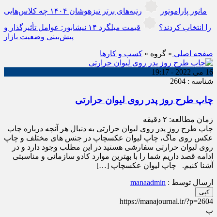
مانور پاراموتور
رتبه‌های برتر تیزهوشان ۱۴۰۴ چه کلاس‌هایی
را انتخاب کردند؟
قیمت میلگرد ۱۴ نیشابور: عوامل تأثیرگذار و
پیش‌بینی وضعیت بازار
صفحه اصلی
» گروه »
کسب و کارها
16 می 2022 - 19:17
شناسه : 2604
چاپ طرح روز پدر روی لیوان حرارتی
زمان مطالعه:
۲
دقیقه
چاپ طرح روز پدر روی لیوان حرارتی به دنبال هر آنچه درباره چاپ
عکس روی ماگ، چاپ لیوان عکسچاپ در جنس های مختلف و چاپ
روی لیوان حرارتی سفارشی هستید در این مطلب وجود دارد و در
ادامه قصد داریم شما را با بهترین موارد کادو سازمانی و مناسبتی
آشنا کنیم. چاپ لیوان عکسچاپ […]
ارسال توسط :
manaadmin
کپی
https://manajournal.ir/?p=2604
پ