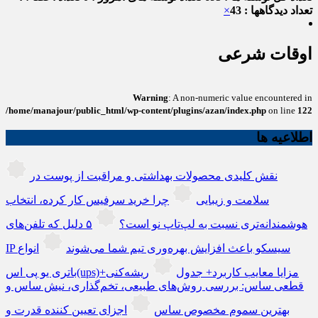
تعداد دیدگاهها : 43
×
اوقات شرعی
Warning
: A non-numeric value encountered in
/home/manajour/public_html/wp-content/plugins/azan/index.php
on line
122
اطلاعیه ها
نقش کلیدی محصولات بهداشتی و مراقبت از پوست در
سلامت و زیبایی
چرا خرید سرفیس کار کرده، انتخاب
هوشمندانه‌تری نسبت به لپ‌تاپ نو است؟
۵ دلیل که تلفن‌های
IP سیسکو باعث افزایش بهره‌وری تیم شما می‌شوند
انواع
باتری یو پی اس(ups)+مزایا معایب کاربرد+ جدول
ریشه‌کنی
قطعی ساس: بررسی روش‌های طبیعی، تخم‌گذاری، نیش ساس و
بهترین سموم مخصوص ساس
اجزای تعیین کننده قدرت و