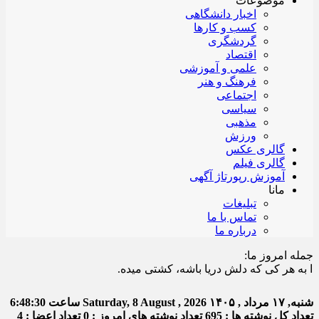
موضوعات
اخبار دانشگاهی
کسب و کارها
گردشگری
اقتصاد
علمی و آموزشی
فرهنگ و هنر
اجتماعی
سیاسی
مذهبی
ورزش
گالری عکس
گالری فیلم
آموزش رپورتاژ آگهی
مانا
تبلیغات
تماس با ما
درباره ما
جمله امروز ما:
هر کی که دلش دریا باشه، کشتی میده.
شنبه, ۱۷ مرداد , ۱۴۰۵
Saturday, 8 August , 2026
ساعت
6:48:31
تعداد کل نوشته ها : 695
تعداد نوشته های امروز : 0
تعداد اعضا : 4