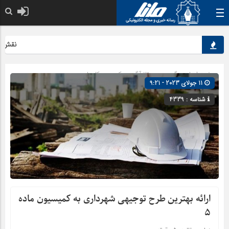
نقش کلیدی
صفحه اصلی
» گروه »
رپورتاژ آگهی
»
کسب و کارها
11 جولای 2023 - 9:21
شناسه : 4339
ارائه بهترین طرح توجیهی شهرداری به کمیسیون ماده
۵