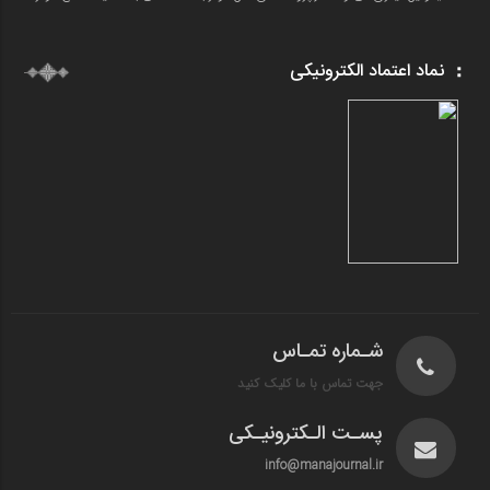
نماد اعتماد الکترونیکی
شـماره تمـاس
جهت تماس با ما کلیک کنید
پسـت الـکترونیـکی
info@manajournal.ir