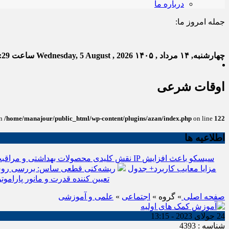
درباره ما
جمله امروز ما:
خدا ب
چهارشنبه, ۱۴ مرداد , ۱۴۰۵
Wednesday, 5 August , 2026
ساعت
:30
اوقات شرعی
in
/home/manajour/public_html/wp-content/plugins/azan/index.php
on line
122
اطلاعیه ها
نقش کلیدی محصولات بهداشتی و مراقبت
انواع باتری یو پی اس(ups)+مزایا معایب کاربرد+ جدول
ریشه‌کنی قطعی ساس: بررسی روش
تعیین کننده قدرت و مانور پاراموتو
صفحه اصلی
» گروه »
اجتماعی
»
علمی و آموزشی
24 جولای 2023 - 13:15
شناسه : 4393