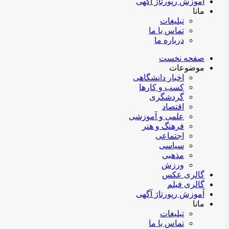
آموزش رپورتاژ آگهی
مانا
تبلیغات
تماس با ما
درباره ما
صفحه نخست
موضوعات
اخبار دانشگاهی
کسب و کارها
گردشگری
اقتصاد
علمی و آموزشی
فرهنگ و هنر
اجتماعی
سیاسی
مذهبی
ورزش
گالری عکس
گالری فیلم
آموزش رپورتاژ آگهی
مانا
تبلیغات
تماس با ما