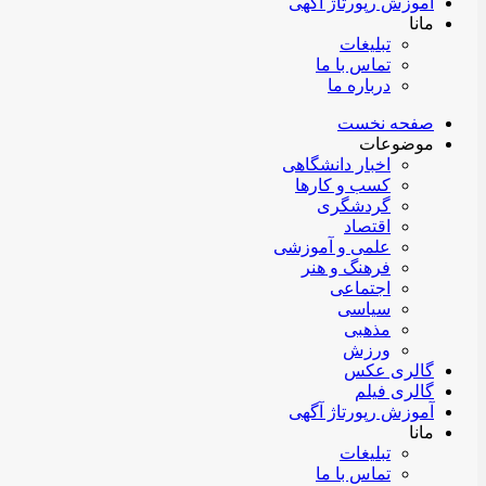
آموزش رپورتاژ آگهی
مانا
تبلیغات
تماس با ما
درباره ما
صفحه نخست
موضوعات
اخبار دانشگاهی
کسب و کارها
گردشگری
اقتصاد
علمی و آموزشی
فرهنگ و هنر
اجتماعی
سیاسی
مذهبی
ورزش
گالری عکس
گالری فیلم
آموزش رپورتاژ آگهی
مانا
تبلیغات
تماس با ما