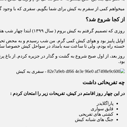
میخواهم کمی از سفرم به کیش برای شما بگویم. سفری که با وجود 
از کجا شروع شد؟
روزی که تصمیم گرفتم به کیش بروم ( سال ۱۳۹۹) ابتدا چهار شب هتل شب آویز را رزرو کردم تا خیالم بابت اقامتگاهم راحت باشد. سپس یک بلیط رفت و برگشت هواپیما خریدم و راهی شدم.
اوایل پاییز بود و هوای کیش کمی گرم. من شب رسیدم و به محض تحوی
خسته راه بودم، ولی تا ساعت سه بامداد در سواحل کیش خصوصا سا
روز بعد، از اول صبح شروع به گشت و گذار در جزیره کردم. از باغ پر
بود.
چه تفریحاتی داشت
در این چهار روز اقامتم در کیش، تفریحات زیر را امتحان کردم :
پاراگلایدر
قایق سواری
کشتی های تفریحی
جنگ های شبانه کیش