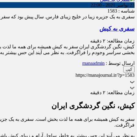
23 نوامبر 2021 - 22:00
شناسه : 1583
سفری به یک جزیره زیبا در خلیج زیبای فارس. سال پیش بود که سف
سفری به کیش
زمان مطالعه:
۲
دقیقه
کیش، نگین گردشگری ایران سفر به کیش همیشه برای همه ما لذت بخ
بخشی سراسر وجودم را فراگرفت. به نظر می آیند این حس بیشتر ب
ارسال توسط :
manaadmin
کپی
https://manajournal.ir/?p=1583
پ
پ
زمان مطالعه:
۲
دقیقه
کیش، نگین گردشگری ایران
سفر به کیش همیشه برای همه ما لذت بخش است. سفری به یک جزیره
فراگرفت.
به نظر می آیند این حس بیشتر به خاطر ساحل آرام و زیبای کیش ب