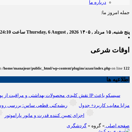
درباره ما
جمله امروز ما:
خدا
پنج شنبه, ۱۵ مرداد , ۱۴۰۵
Thursday, 6 August , 2026
ساعت
:24:10
اوقات شرعی
in
/home/manajour/public_html/wp-content/plugins/azan/index.php
on line
122
اطلاعیه ها
نقش کلیدی محصولات بهداشتی و مراقبت از پو
انواع باتری یو پی اس(ups)+مزایا معایب کاربرد+ جدول
ریشه‌کنی قطعی ساس: بررسی روش
اجزای تعیین کننده قدرت و مانور پاراموتور
صفحه اصلی
» گروه »
گردشگری