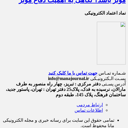
مؤثر باشد؟ نگاهی به اهمیت دفاع مؤثر
نماد اعتماد الکترونیکی
شـماره تمـاس
جهت تماس با ما کلیک کنید
پسـت الـکترونیـکی
info@manajournal.ir
آدرس پسـتی
دفتر مرکزی : تبریز، چهار راه منصور به طرف
مارالان، نرسیده به فدک، پلاک25 دفتر تهران : تهران، پاستور جدید،
ساختمان فرهنگ، پلاک 145، طبقه دوم
ارتباط مردمی
اطلاعات تماس
تمامی حقوق این سایت برای رسانه خبری و مجله الکترونیکی
مانا محفوظ است.