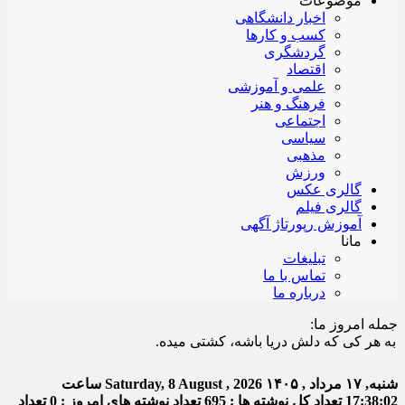
موضوعات
اخبار دانشگاهی
کسب و کارها
گردشگری
اقتصاد
علمی و آموزشی
فرهنگ و هنر
اجتماعی
سیاسی
مذهبی
ورزش
گالری عکس
گالری فیلم
آموزش رپورتاژ آگهی
مانا
تبلیغات
تماس با ما
درباره ما
جمله امروز ما:
ر کی که دلش دریا باشه، کشتی میده.
شنبه, ۱۷ مرداد , ۱۴۰۵
Saturday, 8 August , 2026
ساعت
17:38:02
تعداد کل نوشته ها : 695
تعداد نوشته های امروز : 0
تعداد