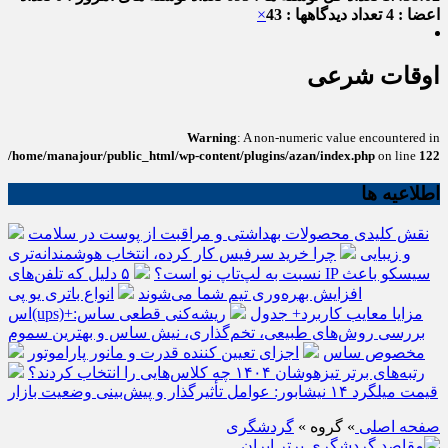
اعضا : 4
تعداد دیدگاهها : 43
×
اوقات شرعی
Warning
: A non-numeric value encountered in
/home/manajour/public_html/wp-content/plugins/azan/index.php
on line
122
اطلاعیه ها
نقش کلیدی محصولات بهداشتی و مراقبت از پوست در سلامت
و زیبایی
چرا خرید سرفیس کار کرده، انتخاب هوشمندانه‌تری
نسبت به لپ‌تاپ نو است؟
۵ دلیل که تلفن‌های IP سیسکو باعث
افزایش بهره‌وری تیم شما می‌شوند
انواع باتری یو پی
اس(ups)+مزایا معایب کاربرد+ جدول
ریشه‌کنی قطعی ساس:
بررسی روش‌های طبیعی، تخم‌گذاری، نیش ساس و بهترین سموم
مخصوص ساس
اجزای تعیین کننده قدرت و مانور پاراموتور
رتبه‌های برتر تیزهوشان ۱۴۰۴ چه کلاس‌هایی را انتخاب کردند؟
قیمت میلگرد ۱۴ نیشابور: عوامل تأثیرگذار و پیش‌بینی وضعیت بازار
صفحه اصلی
» گروه »
گردشگری