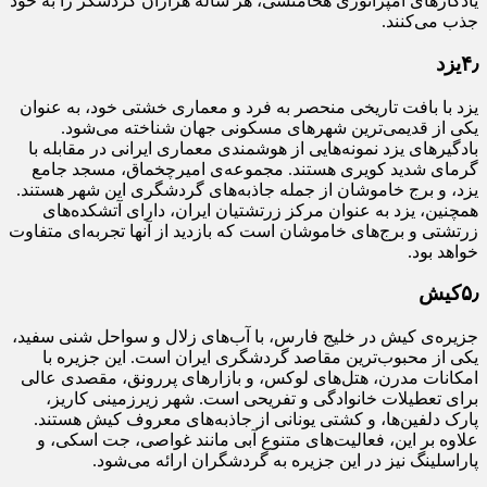
یادگارهای امپراتوری هخامنشی، هر ساله هزاران گردشگر را به خود
جذب می‌کنند.
۴٫یزد
یزد با بافت تاریخی منحصر به فرد و معماری خشتی خود، به عنوان
یکی از قدیمی‌ترین شهرهای مسکونی جهان شناخته می‌شود.
بادگیرهای یزد نمونه‌هایی از هوشمندی معماری ایرانی در مقابله با
گرمای شدید کویری هستند. مجموعه‌ی امیرچخماق، مسجد جامع
یزد، و برج خاموشان از جمله جاذبه‌های گردشگری این شهر هستند.
همچنین، یزد به عنوان مرکز زرتشتیان ایران، دارای آتشکده‌های
زرتشتی و برج‌های خاموشان است که بازدید از آنها تجربه‌ای متفاوت
خواهد بود.
۵٫کیش
جزیره‌ی کیش در خلیج فارس، با آب‌های زلال و سواحل شنی سفید،
یکی از محبوب‌ترین مقاصد گردشگری ایران است. این جزیره با
امکانات مدرن، هتل‌های لوکس، و بازارهای پررونق، مقصدی عالی
برای تعطیلات خانوادگی و تفریحی است. شهر زیرزمینی کاریز،
پارک دلفین‌ها، و کشتی یونانی از جاذبه‌های معروف کیش هستند.
علاوه بر این، فعالیت‌های متنوع آبی مانند غواصی، جت اسکی، و
پاراسلینگ نیز در این جزیره به گردشگران ارائه می‌شود.