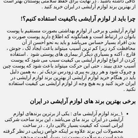
کافی داشته باشید . در نهایت برای حفظ سلامتی پوستتان بهتر است
از بهترین برند لوازم آرایشی در ایران خرید کنید .
چرا باید از لوازم آرایشی باکیفیت استفاده کنیم؟!
لوازم آرایشی و برخی از لوازم بهداشتی بصورت مستقیم با پوست
بانوان در ارتباط است و همانگونه که اطلاع دارید پوست صورت و
بدن افراد بسیار حساس می‌باشد و باید به نحو احسن از آن
محافظت کرد زیرا کم ترین آسیب میتواند باعث ایجاد لک ، جوش ،
قارچ ، آکنه و بسیاری دیگر از بیماری های پوستی شود . استفاده
کردن از انواع لوازم آرایشی بی کیفیت سبب می شود که پوست
آسیب جدی ببیند ، حتی این حرکت میتواند باعث شود که پوست چین
و چروک شود و هر روز به پیری زودرس نزدیک تر . به همین دلیل
باید در هنگام خرید لوازم آرایشی از بهترین برند لوازم آرایشی در
ایران خرید کنید و به هیچ وجه از لوازم آرایشی بی کیفیت استفاده
نکنید .
برخی بهترین برند های لوازم آرایشی در ایران
۱_برند لوازم آرایشی مای : یکی از برترین برندهای لوازم
آرایشی در ایران برند مای می‌باشد ، این برند ساخت شرکتی
ایرانی است که کیفیت بسیار بالایی دارد . در ساخت
محصولات این برند علاوه بر اینکه خواص زیبایی در نظر گرفته
شده است به سلامت پوست نیز بسیار اهمیت میدهند .