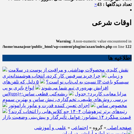
تعداد دیدگاهها : 43
×
اوقات شرعی
Warning
: A non-numeric value encountered in
/home/manajour/public_html/wp-content/plugins/azan/index.php
on line
122
اطلاعیه ها
نقش کلیدی محصولات بهداشتی و مراقبت از پوست در سلامت
و زیبایی
چرا خرید سرفیس کار کرده، انتخاب هوشمندانه‌تری
نسبت به لپ‌تاپ نو است؟
۵ دلیل که تلفن‌های IP سیسکو باعث
افزایش بهره‌وری تیم شما می‌شوند
انواع باتری یو پی
اس(ups)+مزایا معایب کاربرد+ جدول
ریشه‌کنی قطعی ساس:
بررسی روش‌های طبیعی، تخم‌گذاری، نیش ساس و بهترین سموم
مخصوص ساس
اجزای تعیین کننده قدرت و مانور پاراموتور
رتبه‌های برتر تیزهوشان ۱۴۰۴ چه کلاس‌هایی را انتخاب کردند؟
قیمت میلگرد ۱۴ نیشابور: عوامل تأثیرگذار و پیش‌بینی وضعیت بازار
صفحه اصلی
» گروه »
اجتماعی
»
علمی و آموزشی