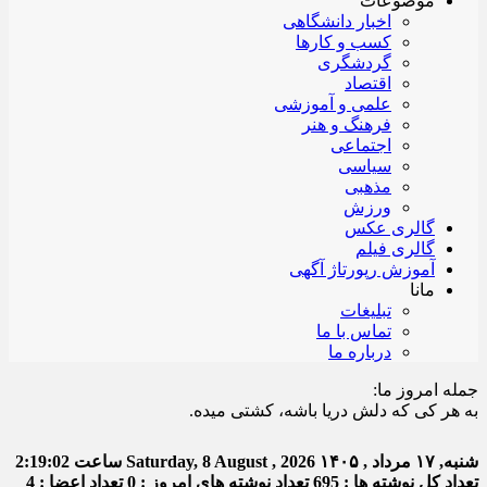
موضوعات
اخبار دانشگاهی
کسب و کارها
گردشگری
اقتصاد
علمی و آموزشی
فرهنگ و هنر
اجتماعی
سیاسی
مذهبی
ورزش
گالری عکس
گالری فیلم
آموزش رپورتاژ آگهی
مانا
تبلیغات
تماس با ما
درباره ما
جمله امروز ما:
 کی که دلش دریا باشه، کشتی میده.
شنبه, ۱۷ مرداد , ۱۴۰۵
Saturday, 8 August , 2026
ساعت
2:19:03
تعداد کل نوشته ها : 695
تعداد نوشته های امروز : 0
تعداد اعضا : 4