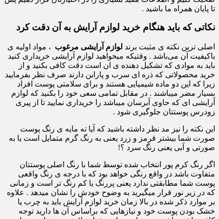
تا پایان همراه ما باشید .
نکاتی که باید هنگام خرید لوازم آرایش به آن دقت کرد
اصلی ترین نکته ی مثبت برند
لوازم آرایشی مرغوب
، مواد اولیه ی
باکیفیت آن می‌باشد . وقتیکه میخواهید لوازم آرایشی خریداری کنید
باید به موادی که تشکیل دهنده ی ان است دقت کافی بکنید و از
خرید محصولاتی که ذره ای سرب و پارابن دارند صرف نظر بفرمایید
زیرا که این دو ماده شیمیایی هستند و برای سلامتی پوست افراد
بسیار مضر میباشند . در مقابل تمامی سعی خود را بکنید که لوازم
آرایشی ای که حاوی آبرسان میباشد را خریداری نمایید تا از پیری
زودرس پوستتان جلوگیری شود .
این نکته را نیز مد نظر داشته باشید که آیا ته مایه ی رنگ پوست
صورت شما بیشتر قرمز و زرد یعنی به رنگ گرم متمایل است یا به
صورتی و آبی یعنی رنگ سرد ؟!
اگر رنگ کرم پور انتخاب شده توسط شما با رنگ اصلی پوستتان
متفاوت باشد در واقع رنگی خواهد بود که با درجه ی رنگ واقعی
پوست شما مطابقتی ندارد یعنی پررنگ یا کم رنگ تر است و زمانی
که در زیر نور قرار میگیرید به وضوح خودش را نشان میدهد . علاوه
بر موارد ذکر شده در بالا زمان خرید لوازم آرایش باید به چرب یا
خشک بودن پوست خود و نیازهایی که براساس آن ها دارید توجه