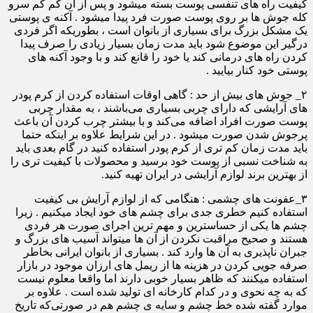
کیفیت راه‎ های تنفسی پوست بسته میشود و پس از آن کم کم سرو
کله جوش‎ ها بر روی پوست صورت فرد پیدا می‎شود . آکنه ی پوستی
یک مشکل بزرگ برای بسیاری از بانوان است ، بطوریکه اگر فردی
درگیر این موضوع شود باید مدت زمان بسیار زیادی را صرف پیدا
کردن راه های درمانی کند یا خود را قانع کند و با وجود آکنه های
پوستی خود کنار بیایید .
۲_ جوش های بیش از حد : گاهی اوقات استفاده کردن از کر‎م پودر
‎های آرایشی که دارای چربی بسیاری می‌باشند ، به مقدار چربی
پوست صورت افراد اضافه می‌کند و با بیشتر چرب کردن آن باعث
پرجوش شدن صورت میشود . در این شرایط علاوه بر اینکه حتما
باید مدت زمان کم تری از کرم پودر استفاده کنید در گام بعدی باید
به شناخت نسبی از پوست خود برسید و محصولات با کیفیت‌ تری را
از بهترین برند لوازم آرایشی در ایران تهیه کنید.
۳_عفونت های چشمی : هنگامی که از لوازم آرایش بی کیفیت
استفاده کنیم خطری جدی برای چشم‌ های خود ایجاد میکنیم . زیرا
چشم ها یکی از حساس‎ترین و مهم ترین اجرای صورت هر فردی
هستند و صحیح مراقبت نکردن از آن ها می‎تواند آسیب های بزرگ و
جبران‌ ناپذیری به آن ها وارد کند . بسیاری از بانوان ایرانی بخاطر
صرفه جویی کردن در هزینه ها از ریمل ‎های ارزان موجود در بازار
استفاده می‎کنند که ظاهر بسیار خوبی دارند اما واقعا معلوم نیست
که به چه نحوی و در کدام کارخانه ای تولید شده است . علاوه بر
موارد گفته شده خط چشم ‎و سایه ی چشم هم در صورتی‌که تاریخ