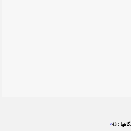
هها : 43
×