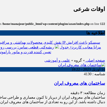
اوقات شرعی
in
/home/manajour/public_html/wp-content/plugins/azan/index.php
on line
122
اطلاعیه ها
نقش کلیدی محصولات بهداشتی و مراقبت
انواع باتری یو پی اس(ups)+مزایا معایب کاربرد+ جدول
ریشه‌کنی قطعی ساس: بررسی روش
تعیین کننده قدرت و مانور پاراموتو
صفحه اصلی
» گروه »
علمی و آموزشی
14 آوریل 2023 - 18:22
شناسه : 4130
ساختمان های معروف ایران
زمان مطالعه:
۳
دقیقه
ساختمان های معروف ایران از دیرباز تا کنون معماری و طراحی ساختما
دنبال داشته باشد. از این رو به تعدادی از ساختمان های معروف ایران 