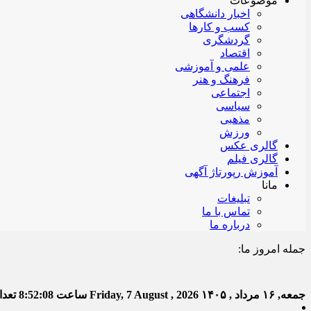
موضوعات
اخبار دانشگاهی
کسب و کارها
گردشگری
اقتصاد
علمی و آموزشی
فرهنگ و هنر
اجتماعی
سیاسی
مذهبی
ورزش
گالری عکس
گالری فیلم
آموزش رپورتاژ آگهی
مانا
تبلیغات
تماس با ما
درباره ما
جمله امروز ما:
خدا ب
جمعه, ۱۶ مرداد , ۱۴۰۵
Friday, 7 August , 2026
ساعت
8:52:09
تعداد