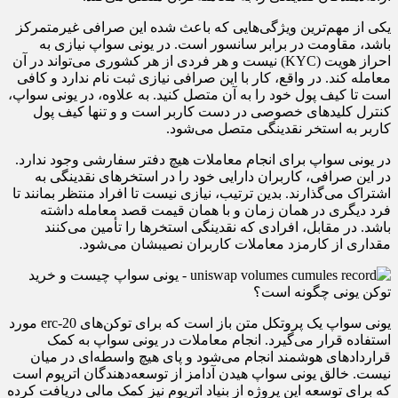
یکی از مهم‌ترین ویژگی‌هایی که باعث شده این صرافی غیرمتمرکز
باشد، مقاومت در برابر سانسور است. در یونی سواپ نیازی به
احراز هویت (KYC) نیست و هر فردی از هر کشوری می‌تواند در آن
معامله کند. در واقع، کار با این صرافی نیازی ثبت نام ندارد و کافی
است تا کیف پول خود را به آن متصل کنید. به علاوه، در یونی سواپ،
کنترل کلیدهای خصوصی در دست کاربر است و و تنها کیف پول
کاربر به استخر نقدینگی متصل می‌شود.
در یونی سواپ برای انجام معاملات هیچ دفتر سفارشی وجود ندارد.
در این صرافی، کاربران دارایی خود را در استخرهای نقدینگی به
اشتراک می‌گذارند. بدین ترتیب، نیازی نیست تا افراد منتظر بمانند تا
فرد دیگری در همان زمان و با همان قیمت قصد معامله داشته
باشد. در مقابل، افرادی که نقدینگی استخرها را تأمین می‌کنند
مقداری از کارمزد معاملات کاربران نصیبشان می‌شود.
یونی سواپ یک پروتکل متن باز است که برای توکن‌های erc-20 مورد
استفاده قرار می‌گیرد. انجام معاملات در یونی سواپ به کمک
قراردادهای هوشمند انجام می‌شود و پای هیچ واسطه‌ای در میان
نیست. خالق یونی سواپ هیدن آدامز از توسعه‌دهندگان اتریوم است
که برای توسعه این پروژه از بنیاد اتریوم نیز کمک مالی دریافت کرده