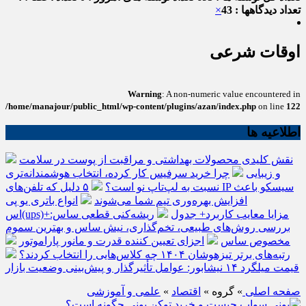
تعداد دیدگاهها : 43
×
اوقات شرعی
Warning
: A non-numeric value encountered in
/home/manajour/public_html/wp-content/plugins/azan/index.php
on line
122
اطلاعیه ها
نقش کلیدی محصولات بهداشتی و مراقبت از پوست در سلامت
و زیبایی
چرا خرید سرفیس کار کرده، انتخاب هوشمندانه‌تری
نسبت به لپ‌تاپ نو است؟
۵ دلیل که تلفن‌های IP سیسکو باعث
افزایش بهره‌وری تیم شما می‌شوند
انواع باتری یو پی
اس(ups)+مزایا معایب کاربرد+ جدول
ریشه‌کنی قطعی ساس:
بررسی روش‌های طبیعی، تخم‌گذاری، نیش ساس و بهترین سموم
مخصوص ساس
اجزای تعیین کننده قدرت و مانور پاراموتور
رتبه‌های برتر تیزهوشان ۱۴۰۴ چه کلاس‌هایی را انتخاب کردند؟
قیمت میلگرد ۱۴ نیشابور: عوامل تأثیرگذار و پیش‌بینی وضعیت بازار
صفحه اصلی
» گروه »
اقتصاد
»
علمی و آموزشی