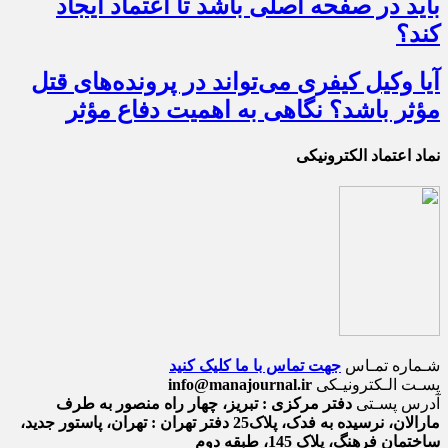
باید در صفحه اصلی باشد تا اعتماد ایجاد
کند؟
آیا وکیل کیفری می‌تواند در پرونده‌های قتل
مؤثر باشد؟ نگاهی به اهمیت دفاع مؤثر
نماد اعتماد الکترونیکی
شـماره تمـاس
جهت تماس با ما کلیک کنید
پسـت الـکترونیـکی
info@manajournal.ir
آدرس پسـتی
دفتر مرکزی : تبریز، چهار راه منصور به طرف
مارالان، نرسیده به فدک، پلاک25 دفتر تهران : تهران، پاستور جدید،
ساختمان فرهنگ، پلاک 145، طبقه دوم