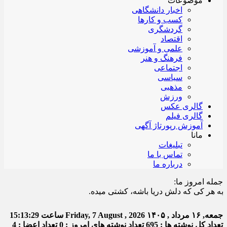
موضوعات
اخبار دانشگاهی
کسب و کارها
گردشگری
اقتصاد
علمی و آموزشی
فرهنگ و هنر
اجتماعی
سیاسی
مذهبی
ورزش
گالری عکس
گالری فیلم
آموزش رپورتاژ آگهی
مانا
تبلیغات
تماس با ما
درباره ما
جمله امروز ما:
 کی که دلش دریا باشه، کشتی میده.
جمعه, ۱۶ مرداد , ۱۴۰۵
Friday, 7 August , 2026
ساعت
15:13:29
تعداد کل نوشته ها : 695
تعداد نوشته های امروز : 0
تعداد اعضا : 4