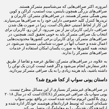
امروزه، اکثر صرافی‌هایی که می‌شناسیم متمرکز هستند.
صرافی‌های بزرگی همچون بایننس، بیت استمپ، کراکن و کوین
بیس همگی متمرکز هستند. در صرافی‌های متمرکز، کاربران و
تریدرها کنترل کلید خصوصی دارایی خود را به صرافی‌ها می‌سپارند.
این کار از لحاظ امنیتی خطرناک است، زیرا در صورت هک شدن
صرافی، دارایی کاربران نیز از بین می‌رود. از این رو، کاربران برای
انتخاب یک صرافی متمرکز باید به خوبی تحقیق کنند. همچنین، در
صرافی‌های متمرکز، برای کاربران برخی کشورها محدودیت‌هایی
اعمال شده و حساب آنها در صورت شناسایی مسدود می‌شود. در
نتیجه، همه کشورها به صورت یکسان امکان استفاده از خدمات
صرافی‌های متمرکز را ندارند.
به علاوه، در صرافی‌های متمرکز، تطابق عرضه و تقاضا از طریق
دفتر سفارش انجام می‌شود و اگر قصد لیست کردن یک توکن را
داشته باشید، باید هزینه زیادی را به یک صرافی متمرکز بپردازید.
داستان یونی سواپ از کجا شروع شد؟
در صرافی‌های غیرمتمرکز بسیاری از این مسائل مطرح نیست.
یونی سواپ یک صرافی غیرمتمرکز (DEX) است که در سال ۲۰۱۸
روی بلاکچین اتریوم ساخته شده است. در واقع، یونی سواپ
شبکه‌ای است که توسط قراردادهای هوشمند خودکار اداره شده و
ارائه‌دهندگان نقدینگی را به معامله‌گران متصل می‌کند.