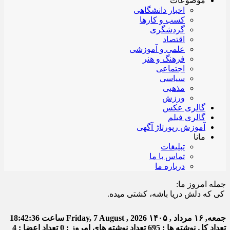
موضوعات
اخبار دانشگاهی
کسب و کارها
گردشگری
اقتصاد
علمی و آموزشی
فرهنگ و هنر
اجتماعی
سیاسی
مذهبی
ورزش
گالری عکس
گالری فیلم
آموزش رپورتاژ آگهی
مانا
تبلیغات
تماس با ما
درباره ما
جمله امروز ما:
 دلش دریا باشه، کشتی میده.
جمعه, ۱۶ مرداد , ۱۴۰۵
Friday, 7 August , 2026
ساعت
18:42:37
تعداد کل نوشته ها : 695
تعداد نوشته های امروز : 0
تعداد اعضا : 4