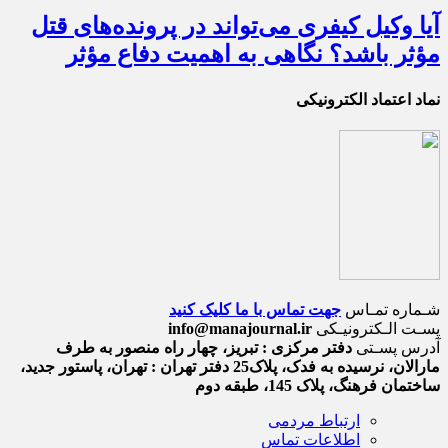
آیا وکیل کیفری می‌تواند در پرونده‌های قتل
مؤثر باشد؟ نگاهی به اهمیت دفاع مؤثر
نماد اعتماد الکترونیکی
شـماره تمـاس
جهت تماس با ما کلیک کنید
پسـت الـکترونیـکی
info@manajournal.ir
آدرس پسـتی
دفتر مرکزی : تبریز، چهار راه منصور به طرف
مارالان، نرسیده به فدک، پلاک25 دفتر تهران : تهران، پاستور جدید،
ساختمان فرهنگ، پلاک 145، طبقه دوم
ارتباط مردمی
اطلاعات تماس