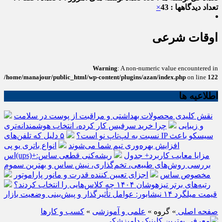
تعداد دیدگاهها : 43
×
اوقات شرعی
Warning
: A non-numeric value encountered in
/home/manajour/public_html/wp-content/plugins/azan/index.php
on line
122
اطلاعیه ها
نقش کلیدی محصولات بهداشتی و مراقبت از پوست در سلامت
و زیبایی
چرا خرید سرفیس کار کرده، انتخاب هوشمندانه‌تری
نسبت به لپ‌تاپ نو است؟
۵ دلیل که تلفن‌های IP سیسکو باعث
افزایش بهره‌وری تیم شما می‌شوند
انواع باتری یو پی
اس(ups)+مزایا معایب کاربرد+ جدول
ریشه‌کنی قطعی ساس:
بررسی روش‌های طبیعی، تخم‌گذاری، نیش ساس و بهترین سموم
مخصوص ساس
اجزای تعیین کننده قدرت و مانور پاراموتور
رتبه‌های برتر تیزهوشان ۱۴۰۴ چه کلاس‌هایی را انتخاب کردند؟
قیمت میلگرد ۱۴ نیشابور: عوامل تأثیرگذار و پیش‌بینی وضعیت بازار
صفحه اصلی
» گروه »
علمی و آموزشی
»
کسب و کارها