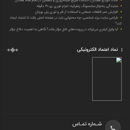
امداد خودرو همدان | خدمات سریع، شبانه‌روزی و مطمئن در تمام نقاط همدان
نمایندگی یخچال سامسونگ زعفرانیه؛ اعزام فوری زیر ۳۰ دقیقه
افزایش عمر قطعات صنعتی با استفاده از فنر و توری پلی یورتان
طراحی سایت برند شخصی؛ چه محتوایی باید در صفحه اصلی باشد تا اعتماد ایجاد
کند؟
آیا وکیل کیفری می‌تواند در پرونده‌های قتل مؤثر باشد؟ نگاهی به اهمیت دفاع مؤثر
نماد اعتماد الکترونیکی
شـماره تمـاس