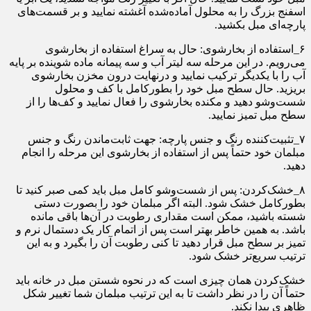
اسفنج بزرگ را به محلول آماده‌شده آغشته نمایید و بر قسمت‌های
پارچه‌ای مبل بکشید.
۶_استفاده از بخارشوی: حال به سراغ استفاده از بخارشوی
می‌رویم. در این مرحله سه لیتر آب و سه پیمانه ماده شوینده بر پایه
آب را با یکدیگر ترکیب نمایید و درنهایت درون مخزن بخارشوی
بریزید. حال سطح مبل خود را بطورکامل با کف و محلول
شست‌وشو دهید و مکنده بخارشوی را فعال نمایید و کف‌ها را از
سطح مبل تمیز نمایید.
۷_تثبیت‌کننده رنگ و جنس پارچه: جهت ثابت‌ماندن رنگ و جنس
مبلمان خود حتماً پس از استفاده از بخارشوی این مرحله را انجام
دهید.
۸_خشک‌کردن: پس از شست‌وشو کامل مبل باید کمی صبر کنید تا
بطورکامل خشک شود. البته اگر مبلمان خود را بصورت دستی
شسته باشید، ممکن است مقداری رطوبت در آن‌ها باقی مانده
باشد. به همین خاطر بهتر است پس از اتمام کار یک دستمال نرم و
تمیز بر سطح مبل قرار دهید تا کنی رطوبت آن را بگیرد و به این
ترتیب سریع‌تر خشک شود.
خشک‌کردن همان چیزی است که در نحوه شستن مبل در خانه باید
حتماً آن را در نظر داشت تا به این ترتیب مبلمان شما تغییر شکل
ظاهری پیدا نکند.