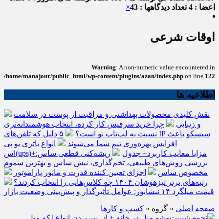
اعضا : 4
تعداد دیدگاهها : 43
×
اوقات شرعی
Warning
: A non-numeric value encountered in
/home/manajour/public_html/wp-content/plugins/azan/index.php
on line
122
اطلاعیه ها
نقش کلیدی محصولات بهداشتی و مراقبت از پوست در سلامت
و زیبایی
چرا خرید سرفیس کار کرده، انتخاب هوشمندانه‌تری
نسبت به لپ‌تاپ نو است؟
۵ دلیل که تلفن‌های IP سیسکو باعث
افزایش بهره‌وری تیم شما می‌شوند
انواع باتری یو پی
اس(ups)+مزایا معایب کاربرد+ جدول
ریشه‌کنی قطعی ساس:
بررسی روش‌های طبیعی، تخم‌گذاری، نیش ساس و بهترین سموم
مخصوص ساس
اجزای تعیین کننده قدرت و مانور پاراموتور
رتبه‌های برتر تیزهوشان ۱۴۰۴ چه کلاس‌هایی را انتخاب کردند؟
قیمت میلگرد ۱۴ نیشابور: عوامل تأثیرگذار و پیش‌بینی وضعیت بازار
صفحه اصلی
» گروه »
کسب و کارها