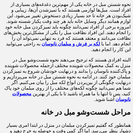
نحوه شستن مبل در خانه یکی از مهم‌ترین دغدغه‌های بسیاری از
افراد است. مبل‌ها لوازمی هستند که با تمیزشدن آن‌ها، زیبایی و
شیک‌بودن هر خانه تا حد بسیار زیادی دستخوش تغییر می‌شود‌. این
لوازم همانند دیگر وسایل خانه باید هر چند وقت یکبار شسته شوند.
امروزه برخی از افراد نمی‌دانند چگونه باید تمیزکردن مبل خانه خود
را انجام دهند. این افراد نظافت مبل را یکی از مشکل‌ترین بخش‌های
نظافت می‌دانند و معتقد هستند که فرد به تنهایی نمی‌تواند آن را
انجام دهد. اما با
لکه بر فرش و مبلمان نانوسان
به راحتی می‌توانید
این کار را انجام دهید.
البته افرادی هستند که ترجیح می‌دهند نحوه شست‌وشو مبل در
منزل به کمک محصولات شوینده مختلف ازجمله محصولات شوینده
و پاک‌کننده نانوسان را بدانند و درنهایت خودشان شروع به تمیزکردن
مبلمان خود کنند. در ادامه به نحوه شستن مبل در خانه می‌پردازیم و
درنهایت چگونگی از بین‌بردن انواع لکه مبل را بیان می‌کنیم. اگر
شما هم نمی‌دانید چگونه لکه‌های مختلف را از روی مبلمان خود پاک
کنید، پس تا انتها با ما همراه باشید تا با یکی از بهترین
محصولات
نانوسان
آشنا شوید.
مراحل شست‌وشو مبل در خانه
همانطور که گفتیم تمیزکردن مبلمان در منزل در ابتدا امری بسیار
دشوار بنظر می‌رسد. اما اگر کمی وقت و حوصله به خرج دهید و