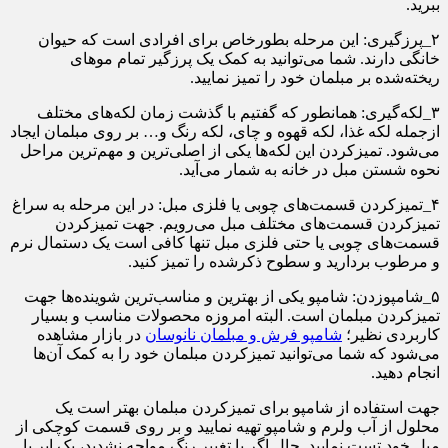
ببرید.
۲_پرزگیری: این مرحله بطورخاص برای افرادی است که حیوان
خانگی دارند. شما می‌توانید به کمک یک پرزگیر تمام موهای
ریخته‌شده بر مبلمان خود را تمیز نمایید.
۳_لکه‌گیری: همانطور که گفتیم با گذشت زمان لکه‌های مختلف
ازجمله لکه غذا، لکه قهوه و چای، لکه رنگ و… بر روی مبلمان ایجاد
می‌شود. تمیزکردن این لکه‌ها یکی از اصلی‌ترین و مهم‌ترین مراحل
نحوه شستن مبل در خانه به شمار می‌آید.
۴_تمیزکردن قسمت‌های چوبی یا فلزی مبل: در این مرحله به سراغ
تمیزکردن قسمت‌های مختلف مبل می‌رویم. جهت تمیزکردن
قسمت‌های چوبی یا حتی فلزی مبل تنها کافی است یک دستمال نرم
و مرطوب بردارید و سطوح ذکرشده را تمیز کنید.
۵_شامپوزدن: شامپو یکی از بهترین و مناسب‌ترین شوینده‌ها جهت
تمیزکردن مبلمان است. البته امروزه محصولات مناسب و بسیار
کاربردی نظیر؛
شامپو فرش و مبلمان نانوسان
در بازار مشاهده
می‌شود که شما می‌توانید تمیزکردن مبلمان خود را به کمک آن‌ها
انجام دهید.
جهت استفاده از شامپو برای تمیزکردن مبلمان بهتر است یک
محلول از آب ولرم و شامپو تهیه نمایید و بر روی قسمت کوچکی از
مبل خود تست نمایید. حال اگر با تغییر رنگ مواجه نشدید، یک ابر یا