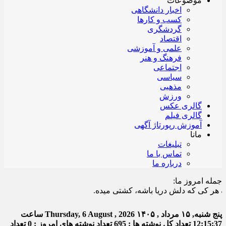
موضوعات
اخبار دانشگاهی
کسب و کارها
گردشگری
اقتصاد
علمی و آموزشی
فرهنگ و هنر
اجتماعی
سیاسی
مذهبی
ورزش
گالری عکس
گالری فیلم
آموزش رپورتاژ آگهی
مانا
تبلیغات
تماس با ما
درباره ما
جمله امروز ما:
ی که دلش دریا باشه، کشتی میده.
پنج شنبه, ۱۵ مرداد , ۱۴۰۵
Thursday, 6 August , 2026
ساعت
12:15:38
تعداد کل نوشته ها : 695
تعداد نوشته های امروز : 0
تعداد