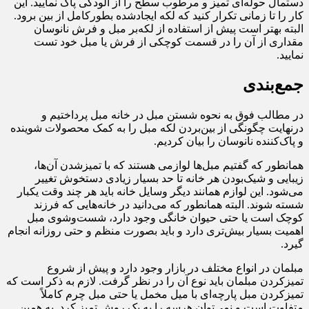
دستمال حوله‌ای تمیز و مرطوب سطح را از آلودگی پاک نمایید. این
کار را تا زمانی تکرار کنید که لکه ایجادشده بطورکامل از بین برود.
البته بهتر است پیش از استفاده از لکه‌بر مبل و فرش نانوسان
مقداری از آن را در قسمت کوچکی از فرش یا مبل خود تست
نمایید.
جمع‌بندی
در مطالب فوق به نحوه شستن مبل در خانه مبل پرداختیم و
درنهایت چگونگی از بین‌بردن لکه مبل را به کمک محصولات شوینده
و پاک‌کننده نانوسان را بیان کردیم.
همانطور که گفتیم مبل‌ها لوازمی هستند که با تمیزشدن آن‌ها،
زیبایی و شیک‌بودن هر خانه تا حد بسیار زیادی دستخوش تغییر
می‌شود‌. این لوازم همانند دیگر وسایل خانه باید هر چند وقت یکبار
شسته شوند. البته همانطور که می‌دانید در خانه‌هایی که فرزند
کوچک است یا حتی حیوان خانگی وجود دارد، شست‌وشوی مبل
اهمیت بسیار بیش‌تری دارد و باید بصورت منظم و حتی روزانه انجام
گیرد.
مبلمان در انواع مختلف در بازار وجود دارد و پیش از شروع
تمیزکردن مبلمان باید نوع آن را در نظر گرفت. لازم به ذکر است که
تمیزکردن مبل پارچه‌ای با میل مخمل یا حتی مبل چرم کاملاً
متفاوت است و نمی‌توان هرسه را به یک روش تمیز کرد. به همین