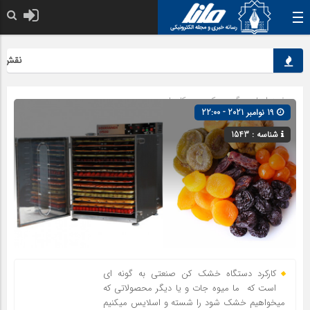
نقش کلید
صفحه اصلی
» گروه »
کسب و کارها
19 نوامبر 2021 - 22:00
شناسه : 1543
کارکرد دستگاه خشک کن صنعتی به گونه ای
است که ما میوه جات و یا دیگر محصولاتی که
میخواهیم خشک شود را شسته و اسلایس میکنیم