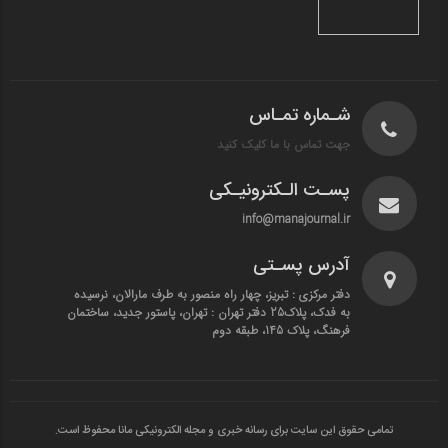
شـماره تمـاس
جهت تماس با ما کلیک کنید
پسـت الـکترونیـکی
info@manajournal.ir
آدرس پسـتی
دفتر مرکزی : تبریز، چهار راه منصور به طرف مارالان، نرسیده
به فدک، پلاک25 دفتر تهران : تهران، پاستور جدید، ساختمان
فرهنگ، پلاک 145، طبقه دوم
تمامی حقوق این سایت برای رسانه خبری و مجله الکترونیکی مانا محفوظ است.