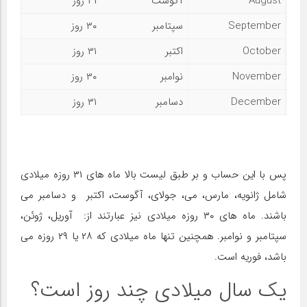
August
آگوست
۳۱ روز
September
سپتامبر
۳۰ روز
October
اکتبر
۳۱ روز
November
نوامبر
۳۰ روز
December
دسامبر
۳۱ روز
پس با این حساب و بر طبق لیست بالا ماه های ۳۱ روزه میلادی
شامل ژانویه، مارس، می، جولای، آگوست، اکتبر و دسامبر می
باشند‌. ماه های ۳۰ روزه میلادی نیز عبارتند از: آوریل، ژوئن،
سپتامبر و نوامبر. همچنین تنها ماه میلادی که ۲۸ یا ۲۹ روزه می
باشد، فوریه است.
یک سال میلادی چند روز است؟